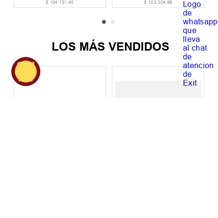
$
104
.
131
,
40
$
103
.
304
,
96
LOS MÁS VENDIDOS