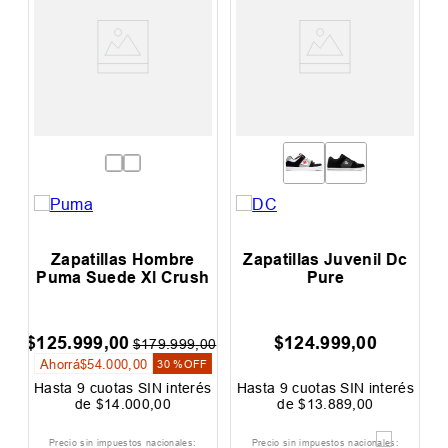
Zapatillas Hombre
Zapatillas Juvenil Dc
Puma Suede Xl Crush
Pure
$
125
.
999
,
00
$
124
.
999
,
00
$
00
$
179
.
999
,
00
Ahorrá
$
54
.
000
,
00
F
30 %
OFF
és
Hasta
9
cuotas SIN interés
Hasta
9
cuotas SIN interés
H
de
$
14
.
000
,
00
de
$
13
.
889
,
00
Precio sin impuestos nacionales:
Precio sin impuestos nacionales: