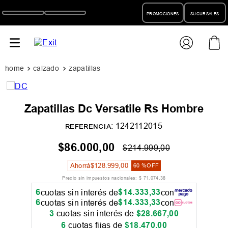
PROMOCIONES
SUCURSALES
calzado
zapatillas
Zapatillas Dc Versatile Rs Hombre
:
1242112015
REFERENCIA
$
86
.
000
,
00
$
214
.
999
,
00
Ahorrá
$
128
.
999
,
00
60 %
OFF
Precio sin impuestos nacionales:
$
71
.
074
,
38
6
$
14
.
333
,
33
cuotas sin interés de
con
6
$
14
.
333
,
33
cuotas sin interés de
con
3
cuotas sin interés de
$
28
.
667
,
00
6
cuotas fijas de
$
18
.
470
,
00