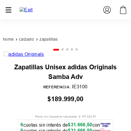
PROMOCIONES
SUCURSALES
calzado
zapatillas
Zapatillas Unisex adidas Originals
Samba Adv
:
IE3100
REFERENCIA
$
189
.
999
,
00
Precio sin impuestos nacionales:
$
157
.
023
,
97
6
$
31
.
666
,
50
cuotas sin interés de
con
6
$
31
.
666
,
50
cuotas sin interés de
con