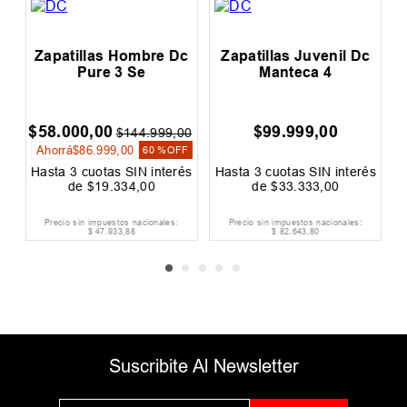
Zapatillas Hombre Dc
Zapatillas Juvenil Dc
Pure 3 Se
Manteca 4
e
m
$
58
.
000
,
00
$
99
.
999
,
00
$
144
.
999
,
00
Ahorrá
$
86
.
999
,
00
60 %
OFF
Hasta
3
cuotas SIN interés
Hasta
3
cuotas SIN interés
H
de
$
19
.
334
,
00
de
$
33
.
333
,
00
Precio sin impuestos nacionales:
Precio sin impuestos nacionales:
$
47
.
933
,
88
$
82
.
643
,
80
Suscribite Al Newsletter