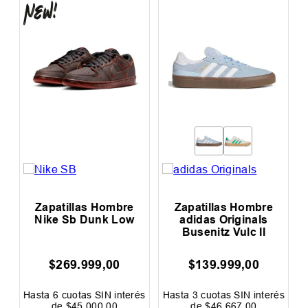
c
Zapatillas Hombre
Zapatillas Hombre
Nike Sb Dunk Low
adidas Originals
Busenitz Vulc II
$
269
.
999
,
00
$
139
.
999
,
00
$
és
Hasta
6
cuotas SIN interés
Hasta
3
cuotas SIN interés
H
de
$
45
.
000
,
00
de
$
46
.
667
,
00