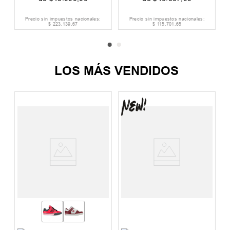
Precio sin impuestos nacionales:
Precio sin impuestos nacionales:
$
223
.
139
,
67
$
115
.
701
,
65
LOS MÁS VENDIDOS