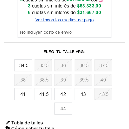
3
cuotas sin interés de
$
63
.
333
,
00
6
cuotas sin interés de
$
31
.
667
,
00
Ver todos los medios de pago
No incluyen costo de envío
34.5
35.5
36
36.5
37.5
38
38.5
39
39.5
40
41
41.5
42
43
43.5
44
📏 Tabla de talles
👣 Cómo saber tu talle