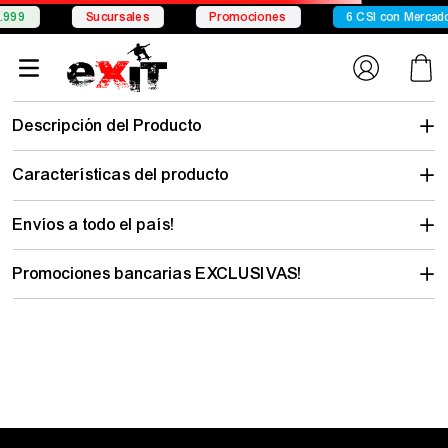
Conocé Chelsea
Conocé Seven Sport
Envío gratis desde
zapatillas-
hombre-adidas-tyshawn-action-sport-jr9498
No encontramos lo que buscabas…
pero hay mucho para descubrir
Elegí tu talle y mirá todo lo que tenemos con tu estilo