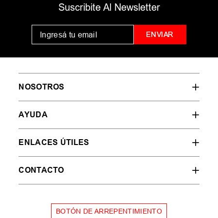
MUJER
HOMBRE
NIÑOS
35
36
37
38