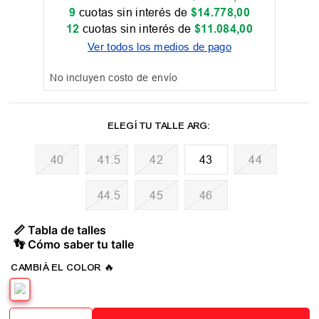
9
cuotas sin interés de
$
14
.
778
,
00
12
cuotas sin interés de
$
11
.
084
,
00
Ver todos los medios de pago
No incluyen costo de envío
40
41.5
42
43
44
44.5
45
46
📏 Tabla de talles
👣 Cómo saber tu talle