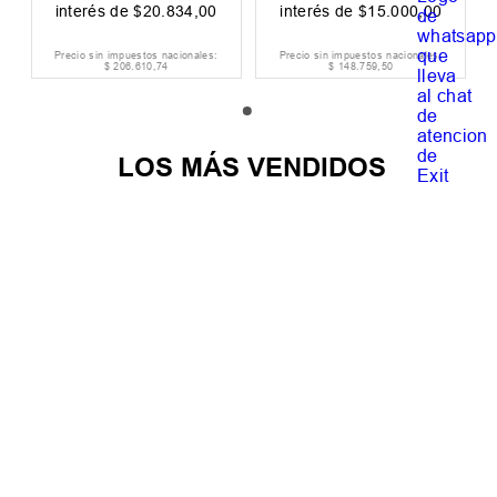
interés de
$
20
.
834
,
00
interés de
$
15
.
000
,
00
Precio sin impuestos nacionales:
Precio sin impuestos nacionales:
$
206
.
610
,
74
$
148
.
759
,
50
LOS MÁS VENDIDOS