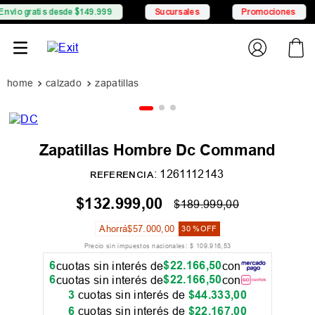
gratis desde $149.999
Sucursales
Promociones
6
calzado
zapatillas
Zapatillas Hombre Dc Command
:
1261112143
REFERENCIA
$
132
.
999
,
00
$
189
.
999
,
00
Ahorrá
$
57
.
000
,
00
30 %
OFF
Precio sin impuestos nacionales:
$
109
.
916
,
53
6
$
22
.
166
,
50
cuotas sin interés de
con
6
$
22
.
166
,
50
cuotas sin interés de
con
3
cuotas sin interés de
$
44
.
333
,
00
6
cuotas sin interés de
$
22
.
167
,
00