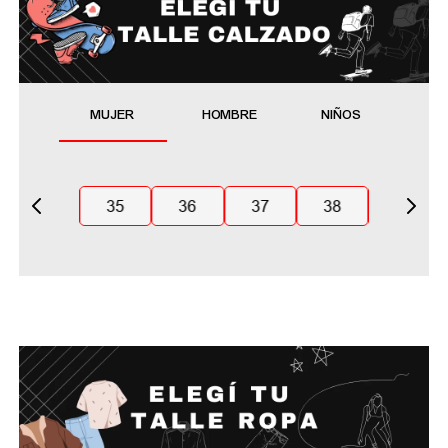
MUJER
HOMBRE
NIÑOS
35
36
37
38