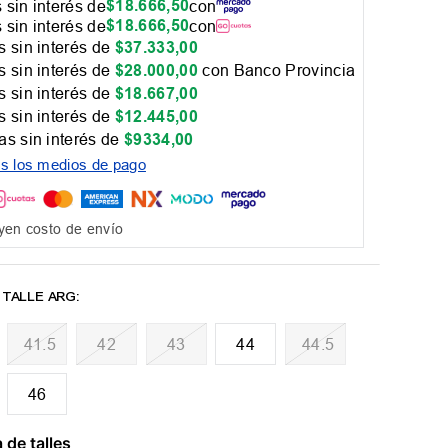
$
18
.
666
,
50
 sin interés de
con
$
18
.
666
,
50
 sin interés de
con
 sin interés de
$
37
.
333
,
00
 sin interés de
$
28
.
000
,
00
con Banco Provincia
 sin interés de
$
18
.
667
,
00
 sin interés de
$
12
.
445
,
00
as sin interés de
$
9334
,
00
os los medios de pago
yen costo de envío
41.5
42
43
44
44.5
46
 de talles