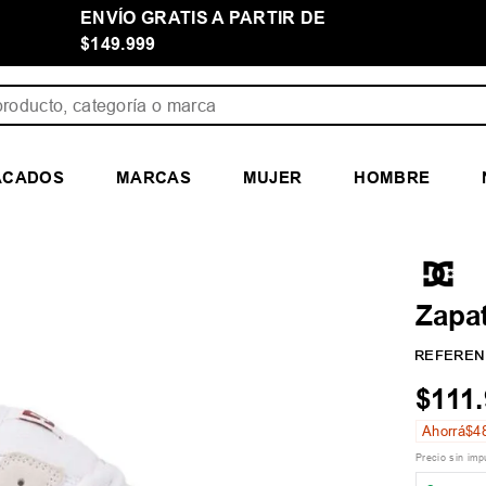
ENVÍO GRATIS A PARTIR DE
$149.999
ducto, categoría o marca
ACADOS
MARCAS
MUJER
HOMBRE
Zapa
REFEREN
$
111
.
Ahorrá
$
4
Precio sin im