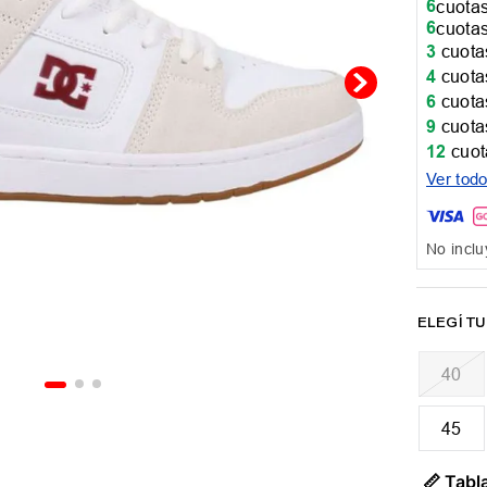
6
cuotas
6
cuotas
3
cuotas
4
cuotas
6
cuotas
9
cuotas
12
cuot
Ver tod
No inclu
40
45
📏 Tabla