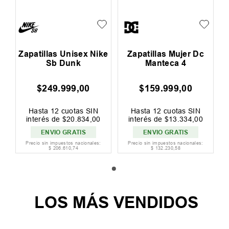
Zapatillas Unisex Nike
Zapatillas Mujer Dc
Sb Dunk
Manteca 4
$
249
.
999
,
00
$
159
.
999
,
00
Hasta
12
cuotas SIN
Hasta
12
cuotas SIN
interés de
$
20
.
834
,
00
interés de
$
13
.
334
,
00
ENVIO GRATIS
ENVIO GRATIS
Precio sin impuestos nacionales:
Precio sin impuestos nacionales:
$
206
.
610
,
74
$
132
.
230
,
58
LOS MÁS VENDIDOS