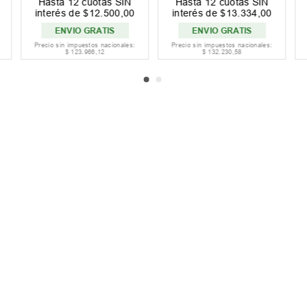
PRODUCTO
PRODUCTO
AGOTADO
AGOTADO
Precio sin impuestos nacionales:
Precio sin impuestos nacionales:
$
214
.
875
,
21
$
132
.
148
,
76