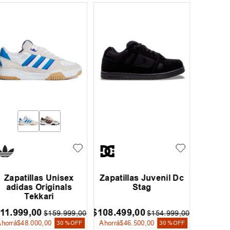
Zapatillas Vans Old
Zapat
Zapatillas Juvenil Dc
Skool Platform Mujer
Stag
$
179
.
900
,
00
$
1
$
104
.
999
,
00