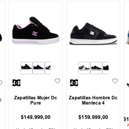
Zapatillas Hombre
Zapatillas Unisex
Nike Sb Dunk Low
Vans Old Skool
ENVIO GRATIS
ENVIO GRATIS