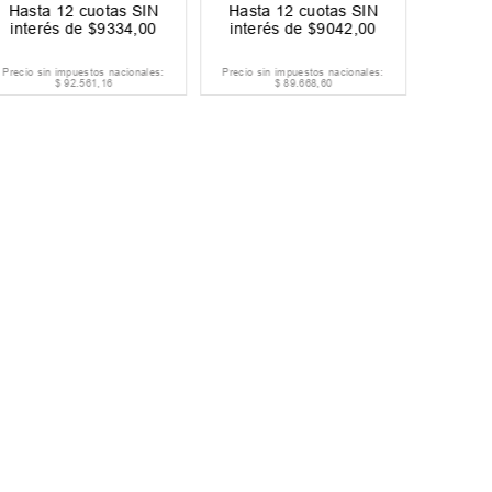
Hasta
12
cuotas SIN
Hast
Hasta
12
cuotas SIN
interés de
$
14
.
992
,
00
interé
interés de
$
8750
,
00
ENVIO GRATIS
EN
Precio sin impuestos nacionales:
Precio sin impuestos nacionales:
Precio si
$
148
.
677
,
69
$
86
.
776
,
03