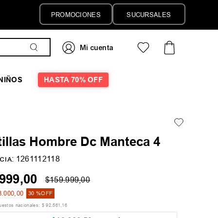
PROMOCIONES
SUCURSALES
NIÑOS
HASTA 70% OFF
tillas Hombre Dc Manteca 4
:
1261112118
CIA
999
,
00
$
159
.
999
,
00
8
.
000
,
00
30 %
OFF
puestos nacionales:
$
92
.
561
,
16