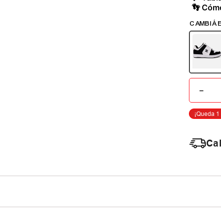
👣 Cómo
－
Cal