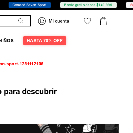
Conocé Seven Sport
Envío gratis desde $149.999
Sucur
NIÑOS
HASTA 70% OFF
ion-sport-1251112105
 para descubrir