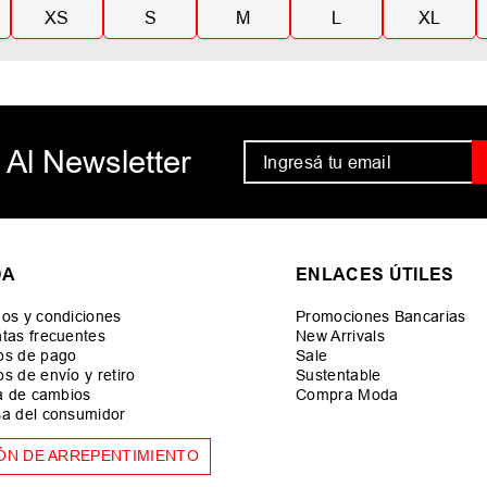
XS
S
M
L
XL
 Al Newsletter
DA
ENLACES ÚTILES
os y condiciones
Promociones Bancarias
tas frecuentes
New Arrivals
os de pago
Sale
s de envío y retiro
Sustentable
ca de cambios
Compra Moda
a del consumidor
ÓN DE ARREPENTIMIENTO