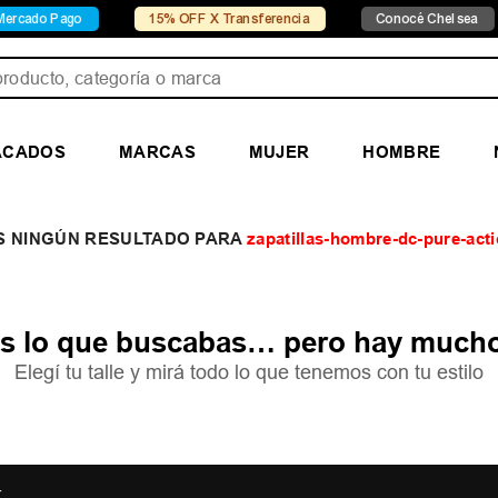
cado Pago
15% OFF X Transferencia
Conocé Chelsea
ducto, categoría o marca
ACADOS
MARCAS
MUJER
HOMBRE
zapatillas-hombre-dc-pure-act
 lo que buscabas… pero hay mucho
Elegí tu talle y mirá todo lo que tenemos con tu estilo