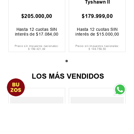
Tyshawn II
$
205
.
000
,
00
$
179
.
999
,
00
Hasta
12
cuotas SIN
Hasta
12
cuotas SIN
interés de
$
17
.
084
,
00
interés de
$
15
.
000
,
00
Precio sin impuestos nacionales:
Precio sin impuestos nacionales:
$
169
.
421
,
49
$
148
.
759
,
50
LOS MÁS VENDIDOS