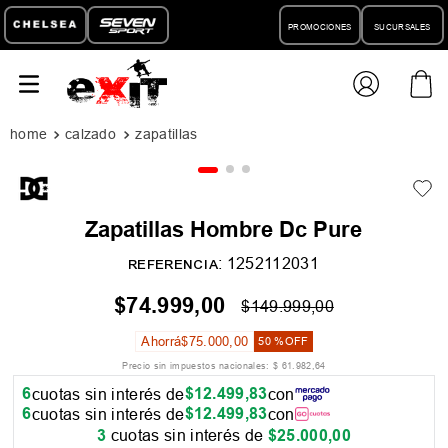
PROMOCIONES
SUCURSALES
calzado
zapatillas
Zapatillas Hombre Dc Pure
:
1252112031
REFERENCIA
$
74
.
999
,
00
$
149
.
999
,
00
Ahorrá
$
75
.
000
,
00
50 %
OFF
Precio sin impuestos nacionales:
$
61
.
982
,
64
6
$
12
.
499
,
83
cuotas sin interés de
con
6
$
12
.
499
,
83
cuotas sin interés de
con
3
cuotas sin interés de
$
25
.
000
,
00