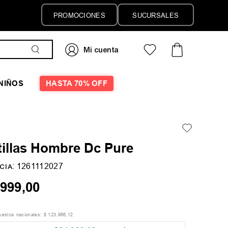
PROMOCIONES
SUCURSALES
NIÑOS
HASTA 70% OFF
tillas Hombre Dc Pure
:
1261112027
CIA
999
,
00
puestos nacionales:
$
123
.
966
,
12