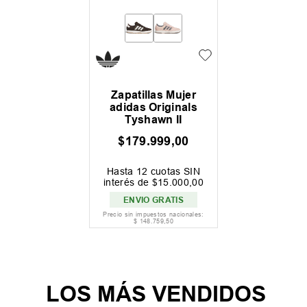
Zapatillas Mujer
adidas Originals
Tyshawn II
$
179
.
999
,
00
Hasta
12
cuotas SIN
interés de
$
15
.
000
,
00
ENVIO GRATIS
Precio sin impuestos nacionales:
$
148
.
759
,
50
LOS MÁS VENDIDOS