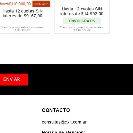
horrá
$
110
.
000
,
00
50 %
OFF
Hasta
12
cuotas SIN
Hasta
12
cuotas SIN
Hast
interés de
$
14
.
992
,
00
interés de
$
9167
,
00
inter
ENVIO GRATIS
Precio sin impuestos nacionales:
Precio sin impuestos nacionales:
Precio si
$
90
.
908
,
26
$
148
.
677
,
69
ENVIAR
CONTACTO
consultas@exit.com.ar
Horario de atención
: