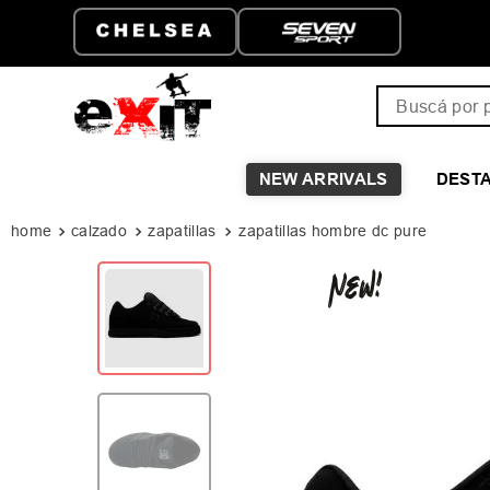
ATIS A PARTIR DE
HASTA 6 CUOTAS SIN I
Buscá por pro
NEW ARRIVALS
DEST
calzado
zapatillas
zapatillas hombre dc pure