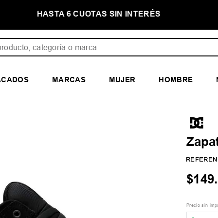
NTERÉS
PRIMER CAMBIO GRATIS
ducto, categoría o marca
ACADOS
MARCAS
MUJER
HOMBRE
Zapa
REFEREN
$
149
.
Precio sin im