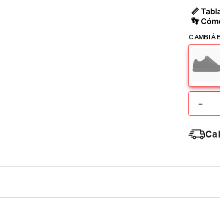
📏 Tabla
👣 Cómo
－
Cal