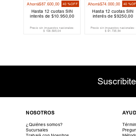
Ahorrá
$
87
.
600
,
00
Ahorrá
$
74
.
000
,
00
30 %
OFF
40 %
OFF
40 %
O
as SIN
Hasta
12
cuotas SIN
Hasta
12
cuotas SIN
042
,
00
interés de
$
10
.
950
,
00
interés de
$
9250
,
00
acionales:
Precio sin impuestos nacionales:
Precio sin impuestos nacionales:
$
108
.
595
,
04
$
91
.
735
,
54
Suscribite
NOSOTROS
AYU
¿Quiénes somos?
Términ
Sucursales
Pregun
Trabajá con Nosotros
Métod