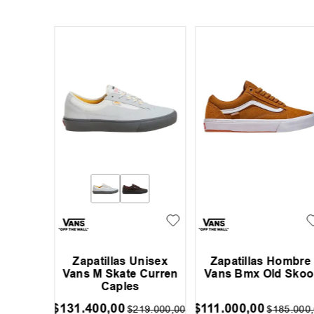
enil Dc
Zapatillas Unisex
Zapatillas Hombre
Vans M Skate Curren
Vans Bmx Old Skoo
Caples
$
131
.
400
,
00
$
111
.
000
,
00
54
.
999
,
00
$
219
.
000
,
00
$
185
.
000
,