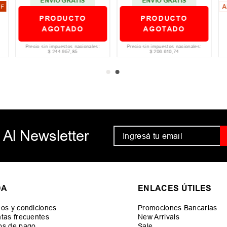
ENVIO GRATIS
ENVIO GRATIS
A
FF
PRODUCTO
PRODUCTO
AGOTADO
AGOTADO
Precio sin impuestos nacionales:
Precio sin impuestos nacionales:
$
244
.
957
,
85
$
206
.
610
,
74
 Al Newsletter
DA
ENLACES ÚTILES
os y condiciones
Promociones Bancarias
tas frecuentes
New Arrivals
os de pago
Sale