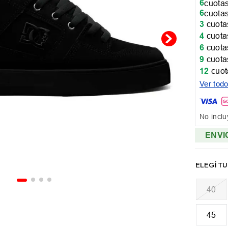
6
cuotas
6
cuotas
3
cuotas
4
cuotas
6
cuotas
9
cuotas
12
cuot
Ver tod
No inclu
ENVI
40
45