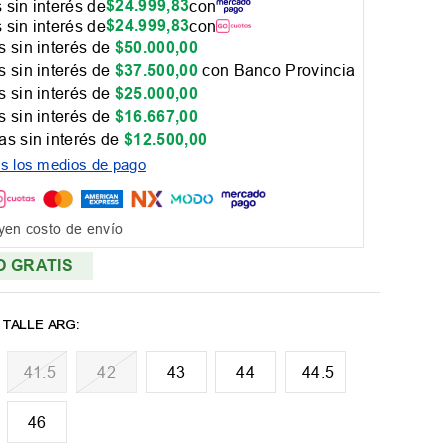
$
24
.
999
,
83
 sin interés de
con
$
24
.
999
,
83
 sin interés de
con
 sin interés de
$
50
.
000
,
00
 sin interés de
$
37
.
500
,
00
con Banco Provincia
 sin interés de
$
25
.
000
,
00
 sin interés de
$
16
.
667
,
00
as sin interés de
$
12
.
500
,
00
os los medios de pago
yen costo de envío
O GRATIS
41.5
42
43
44
44.5
46