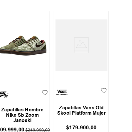
Zapatillas Vans Old
Zapatillas Hombre
Zapati
Skool Platform Mujer
Nike Sb Zoom
M
Janoski
$
179
.
900
,
00
09
.
999
,
00
$
$
219
.
999
,
00