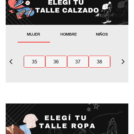
MUJER
HOMBRE
NIÑOS
35
36
37
38