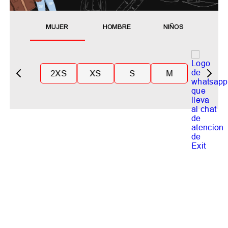
MUJER
HOMBRE
NIÑOS
2XS
XS
S
M