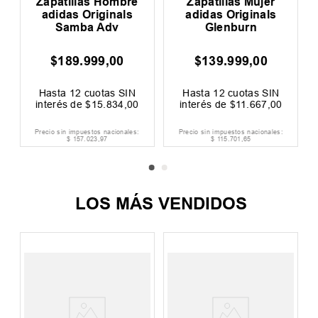
c
Zapatillas Hombre
Zapatillas Mujer
adidas Originals
adidas Originals
Samba Adv
Glenburn
$
189
.
999
,
00
$
139
.
999
,
00
$
00
F
Hasta
12
cuotas SIN
Hasta
12
cuotas SIN
interés de
$
15
.
834
,
00
interés de
$
11
.
667
,
00
Precio sin impuestos nacionales:
Precio sin impuestos nacionales:
$
157
.
023
,
97
$
115
.
701
,
65
LOS MÁS VENDIDOS