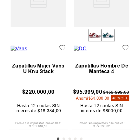
Zapatillas Mujer Vans
Zapatillas Hombre Dc
U Knu Stack
Manteca 4
$
220
.
000
,
00
$
95
.
999
,
00
$
$
159
.
999
,
00
Ahorrá
$
64
.
000
,
00
40 %
OFF
Hasta
12
cuotas SIN
Hasta
12
cuotas SIN
interés de
$
18
.
334
,
00
interés de
$
8000
,
00
Precio sin impuestos nacionales:
Precio sin impuestos nacionales:
$
181
.
818
,
18
$
79
.
338
,
02