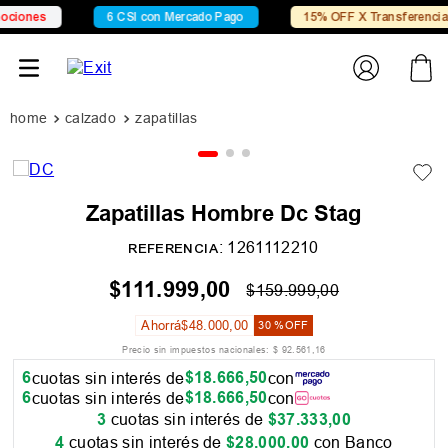
iones
6 CSI con Mercado Pago
15% OFF X Transferencia
calzado
zapatillas
Zapatillas Hombre Dc Stag
:
1261112210
REFERENCIA
$
111
.
999
,
00
$
159
.
999
,
00
Ahorrá
$
48
.
000
,
00
30 %
OFF
Precio sin impuestos nacionales:
$
92
.
561
,
16
6
$
18
.
666
,
50
cuotas sin interés de
con
6
$
18
.
666
,
50
cuotas sin interés de
con
3
cuotas sin interés de
$
37
.
333
,
00
4
cuotas sin interés de
$
28
.
000
,
00
con Banco