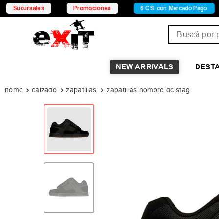
rsales
Promociones
6 CSI con Mercado Pago
15
Buscá por pro
NEW ARRIVALS
DEST
calzado
zapatillas
zapatillas hombre dc stag