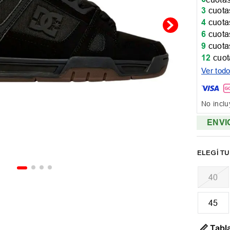
3
cuotas
4
cuotas
6
cuotas
9
cuotas
12
cuot
Ver tod
No inclu
ENVI
40
45
📏 Tabla