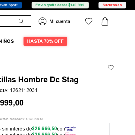
t
Envío gratis desde $149.999
Sucursales
Promo
NIÑOS
HASTA 70% OFF
tillas Hombre Dc Stag
:
1262112031
CIA
999
,
00
puestos nacionales:
$
132
.
230
,
58
$
26
.
666
,
50
 sin interés de
con
$
26
.
666
,
50
 sin interés de
con