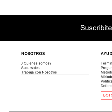
Suscribite
NOSOTROS
AYU
¿Quiénes somos?
Términ
Sucursales
Pregun
Trabajá con Nosotros
Métod
Método
Políti
Defens
BOT