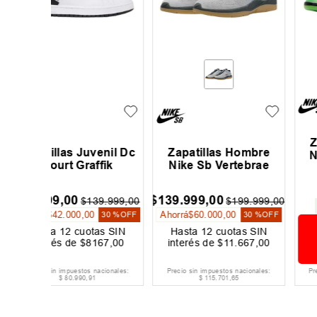
Zapatillas Hombre
enil Dc
Zapatillas Hombre
Nike Sb Dunk Low
fik
Nike Sb Vertebrae
Pro Qs
$
139
.
999
,
00
39
.
999
,
00
$
199
.
999
,
00
ENVIO GRATIS
Ahorrá
$
60
.
000
,
00
30 %
OFF
30 %
OFF
PRODUCTO
as SIN
Hasta
12
cuotas SIN
167
,
00
interés de
$
11
.
667
,
00
AGOTADO
acionales:
Precio sin impuestos nacionales:
Precio sin impuestos nacionales:
$
115
.
701
,
65
$
244
.
957
,
85