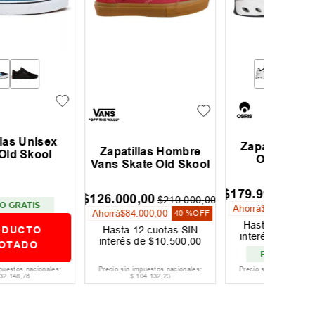
Zapatillas Hombre
Zapati
Zapatillas Hombre
Osiris D3 Og
ans Skate Old Skool
$
179
.
999
,
00
$
1
$
199
.
999
,
00
26
.
000
,
00
$
210
.
000
,
00
Ahorrá
$
20
.
000
,
00
10 %
OFF
Ahorrá
$
84
.
000
,
00
40 %
OFF
Hasta
12
cuotas SIN
Hast
Hasta
12
cuotas SIN
interés de
$
15
.
000
,
00
interé
interés de
$
10
.
500
,
00
ENVIO GRATIS
EN
Precio sin impuestos nacionales:
Precio sin impuestos nacionales:
Precio si
$
104
.
132
,
23
$
148
.
759
,
50