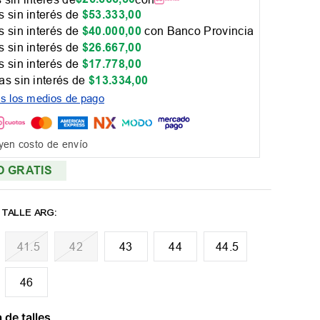
 sin interés de
$
53
.
333
,
00
 sin interés de
$
40
.
000
,
00
con Banco Provincia
 sin interés de
$
26
.
667
,
00
 sin interés de
$
17
.
778
,
00
as sin interés de
$
13
.
334
,
00
os los medios de pago
yen costo de envío
O GRATIS
41.5
42
43
44
44.5
46
 de talles