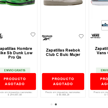
Zapatillas Unisex
Zapatillas Reebok
Vans Old Skool
Club C Bulc Mujer
V
$
1
ENVIO GRATIS
PRODUCTO
PRODUCTO
AGOTADO
AGOTADO
Precio sin impuestos nacionales:
Precio sin impuestos nacionales:
$
90
.
908
,
26
$
132
.
148
,
76