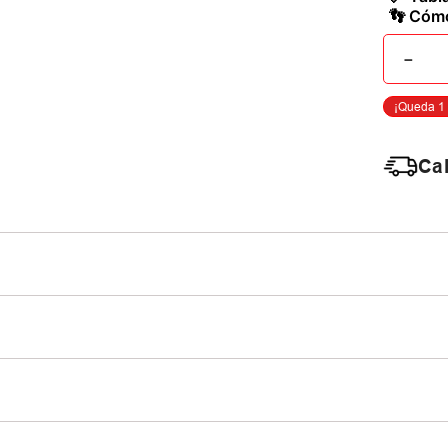
👣 Cómo
－
Cal