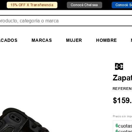
% OFF X Transferencia
Conocé Chelsea
Conocé Seven Spor
ducto, categoría o marca
ACADOS
MARCAS
MUJER
HOMBRE
Zapa
REFEREN
$
159
.
Precio sin im
6
cuotas
6
cuotas