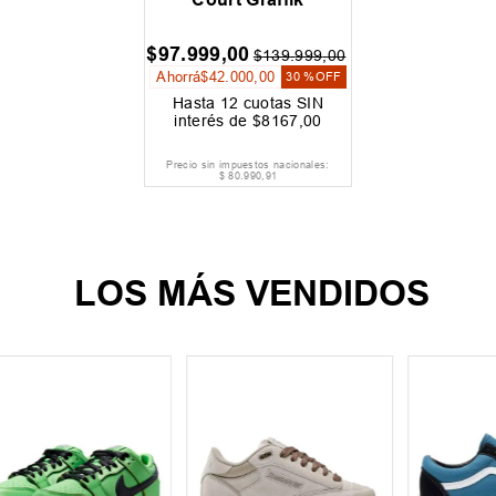
$
97
.
999
,
00
$
139
.
999
,
00
Ahorrá
$
42
.
000
,
00
30 %
OFF
Hasta
12
cuotas SIN
interés de
$
8167
,
00
Precio sin impuestos nacionales:
$
80
.
990
,
91
LOS MÁS VENDIDOS