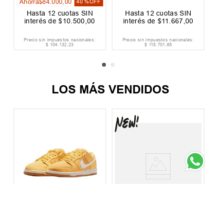
Ahorrá
$
84
.
000
,
00
F
40 %
OFF
Hasta
12
cuotas SIN
Hasta
12
cuotas SIN
interés de
$
10
.
500
,
00
interés de
$
11
.
667
,
00
Precio sin impuestos nacionales:
Precio sin impuestos nacionales:
$
104
.
132
,
23
$
115
.
701
,
65
LOS MÁS VENDIDOS