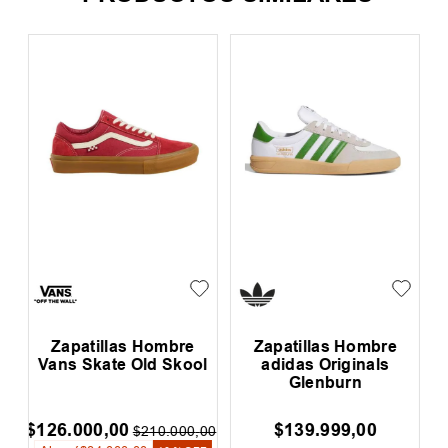
Zapatillas Hombre
Zapatillas Hombre
Vans Skate Old Skool
adidas Originals
Glenburn
$
126
.
000
,
00
$
139
.
999
,
00
00
$
210
.
000
,
00