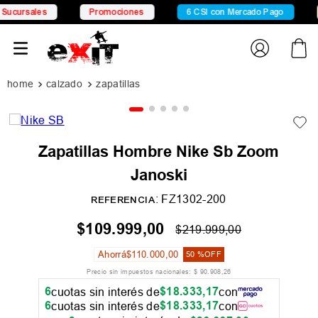
rsales
Promociones
6 CSI con Mercado Pago
15
calzado
zapatillas
Zapatillas Hombre Nike Sb Zoom
Janoski
:
FZ1302-200
REFERENCIA
$
109
.
999
,
00
$
219
.
999
,
00
Ahorrá
$
110
.
000
,
00
50 %
OFF
Precio sin impuestos nacionales:
$
90
.
908
,
26
6
$
18
.
333
,
17
cuotas sin interés de
con
6
$
18
.
333
,
17
cuotas sin interés de
con