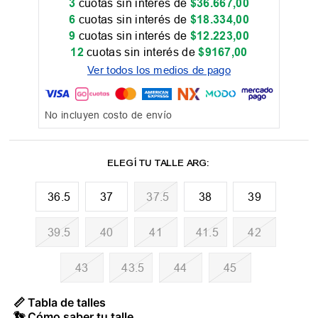
3
cuotas sin interés de
$
36
.
667
,
00
6
cuotas sin interés de
$
18
.
334
,
00
9
cuotas sin interés de
$
12
.
223
,
00
12
cuotas sin interés de
$
9167
,
00
Ver todos los medios de pago
No incluyen costo de envío
36.5
37
37.5
38
39
39.5
40
41
41.5
42
43
43.5
44
45
📏 Tabla de talles
👣 Cómo saber tu talle