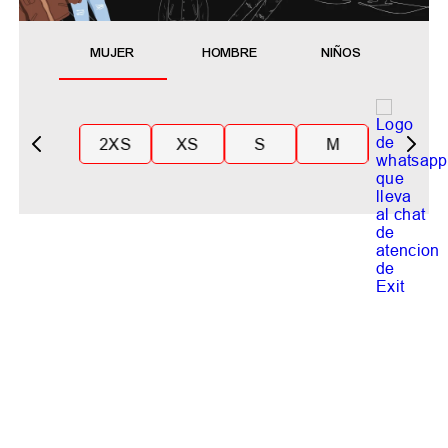
MUJER
HOMBRE
NIÑOS
2XS
XS
S
M