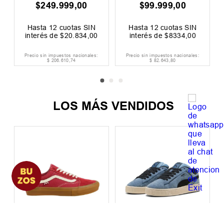
$
249
.
999
,
00
$
99
.
999
,
00
$
00
F
Hasta
12
cuotas SIN
Hasta
12
cuotas SIN
interés de
$
20
.
834
,
00
interés de
$
8334
,
00
Precio sin impuestos nacionales:
Precio sin impuestos nacionales:
$
206
.
610
,
74
$
82
.
643
,
80
LOS MÁS VENDIDOS