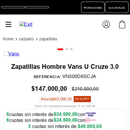
PROMOCIONES
SUCURSALES
calzado
zapatillas
Zapatillas Hombre Vans U Cruze 3.0
:
VN000D6SCJA
REFERENCIA
$
147
.
000
,
00
$
210
.
000
,
00
Ahorrá
$
63
.
000
,
00
30 %
OFF
Precio sin impuestos nacionales:
$
121
.
487
,
60
6
$
24
.
500
,
00
cuotas sin interés de
con
6
$
24
.
500
,
00
cuotas sin interés de
con
3
cuotas sin interés de
$
49
.
000
,
00