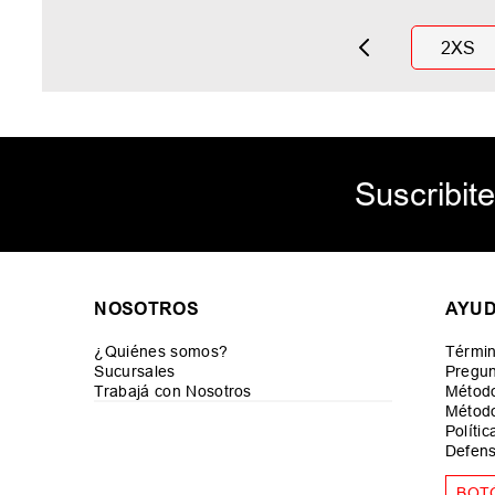
2XS
Suscribite
NOSOTROS
AYU
¿Quiénes somos?
Términ
Sucursales
Pregun
Trabajá con Nosotros
Métod
Método
Políti
Defens
BOT