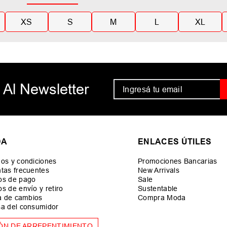
XS
S
M
L
XL
 Al Newsletter
DA
ENLACES ÚTILES
os y condiciones
Promociones Bancarias
tas frecuentes
New Arrivals
os de pago
Sale
s de envío y retiro
Sustentable
ca de cambios
Compra Moda
a del consumidor
ÓN DE ARREPENTIMIENTO