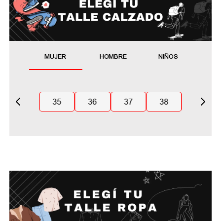
MUJER
HOMBRE
NIÑOS
35
36
37
38