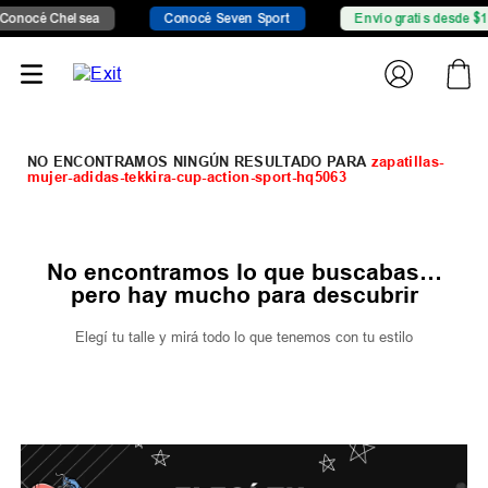
helsea
Conocé Seven Sport
Envío gratis desde $149.999
zapatillas-
mujer-adidas-tekkira-cup-action-sport-hq5063
No encontramos lo que buscabas…
pero hay mucho para descubrir
Elegí tu talle y mirá todo lo que tenemos con tu estilo