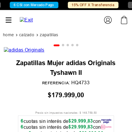
6 CSI con Mercado Pago
15% OFF X Transferencia
Con
calzado
zapatillas
Zapatillas Mujer adidas Originals
Tyshawn II
:
HQ4733
REFERENCIA
$
179
.
999
,
00
Precio sin impuestos nacionales:
$
148
.
759
,
50
6
$
29
.
999
,
83
cuotas sin interés de
con
6
$
29
.
999
,
83
cuotas sin interés de
con