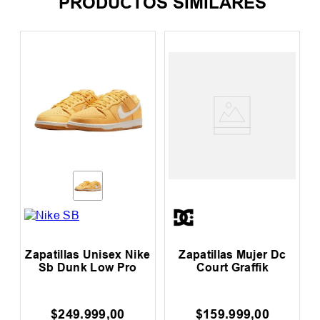
PRODUCTOS SIMILARES
Zapatillas Unisex Nike
Zapatillas Mujer Dc
Sb Dunk Low Pro
Court Graffik
$
249
.
999
,
00
$
159
.
999
,
00
$
00