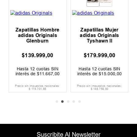
Zapatillas Hombre
Zapatillas Mujer
e
adidas Originals
adidas Originals
Glenburn
Tyshawn II
$
139
.
999
,
00
$
179
.
999
,
00
Hasta
12
cuotas SIN
Hasta
12
cuotas SIN
interés de
$
11
.
667
,
00
interés de
$
15
.
000
,
00
Precio sin impuestos nacionales:
Precio sin impuestos nacionales:
$
115
.
701
,
65
$
148
.
759
,
50
Suscribite Al Newsletter