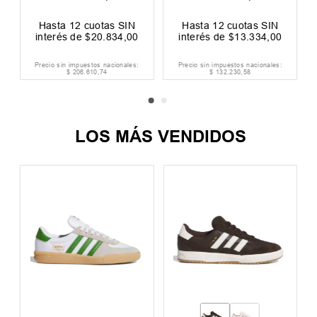
F
Hasta
12
cuotas SIN
Hasta
12
cuotas SIN
interés de
$
20
.
834
,
00
interés de
$
13
.
334
,
00
Precio sin impuestos nacionales:
Precio sin impuestos nacionales:
$
206
.
610
,
74
$
132
.
230
,
58
LOS MÁS VENDIDOS