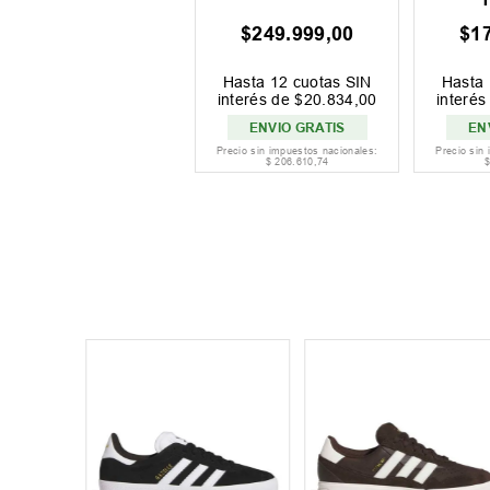
$
249
.
999
,
00
$
1
Hasta
12
cuotas SIN
Hasta
interés de
$
20
.
834
,
00
interé
ENVIO GRATIS
EN
Precio sin impuestos nacionales:
Precio sin
$
206
.
610
,
74