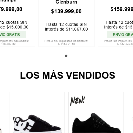
Glenburn
79
.
999
,
00
$
159
.
99
$
139
.
999
,
00
12
cuotas SIN
Hasta
12
cuot
Hasta
12
cuotas SIN
s de
$
15
.
000
,
00
interés de
$
13
interés de
$
11
.
667
,
00
VIO GRATIS
ENVIO GRA
 impuestos nacionales:
Precio sin impuestos nacionales:
Precio sin impuestos 
$
148
.
759
,
50
$
115
.
701
,
65
$
132
.
230
,
5
LOS MÁS VENDIDOS