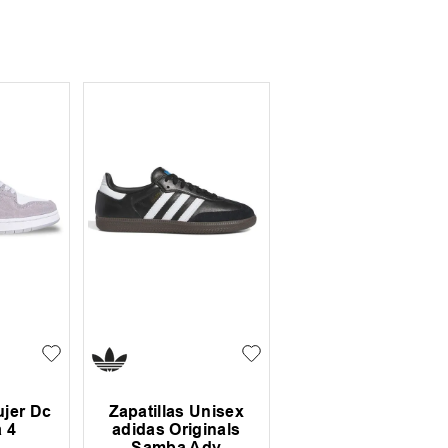
ujer Dc
Zapatillas Unisex
 4
adidas Originals
Samba Adv