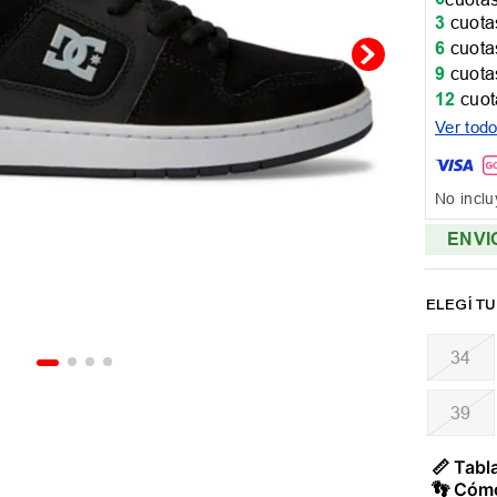
3
cuotas
6
cuotas
9
cuotas
12
cuot
Ver tod
No inclu
ENVI
34
39
📏 Tabla
👣 Cómo