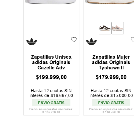
Zapatillas Unisex
mbre Dc
Zapatillas Hombre
adidas Originals
 4
Pure
Samba Adv
$
189
.
999
,
00
$
58
.
000
,
00
74
.
999
,
00
$
144
.
999
,
Ahorrá
$
86
.
999
,
00
30 %
OFF
60 %
O
Hasta
12
cuotas SIN
as SIN
Hasta
12
cuotas SIN
interés de
$
15
.
834
,
00
209
,
00
interés de
$
4834
,
00
ENVIO GRATIS
acionales:
Precio sin impuestos nacionales:
Precio sin impuestos nacionales:
4
$
157
.
023
,
97
$
47
.
933
,
88