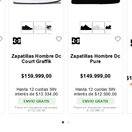
Zapatillas Osiris D3
Zapatillas Reebok
2001 Hombre
Club C Bulc Mujer
$
229
.
999
,
00
00
FF
Hasta
12
cuotas SIN
PRODUCTO
interés de
$
19
.
167
,
00
AGOTADO
ENVIO GRATIS
Precio sin impuestos nacionales:
Precio sin impuestos nacionales:
$
190
.
081
,
82
$
90
.
908
,
26