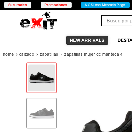
les
Promociones
6 CSI con Mercado Pago
15% OF
Buscá por pro
NEW ARRIVALS
DEST
calzado
zapatillas
zapatillas mujer dc manteca 4