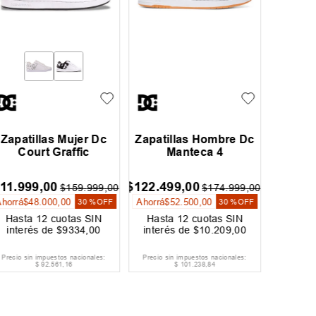
Zapatillas Unisex
Zapatillas Mujer
Zapati
adidas Originals
adidas Originals
Co
Gazelle Adv
Tyshawn II
$
199
.
999
,
00
$
179
.
999
,
00
$
1
Hasta
12
cuotas SIN
Hasta
12
cuotas SIN
Hast
interés de
$
16
.
667
,
00
interés de
$
15
.
000
,
00
interé
ENVIO GRATIS
ENVIO GRATIS
EN
Precio sin impuestos nacionales:
Precio sin impuestos nacionales:
Precio si
$
165
.
288
,
43
$
148
.
759
,
50