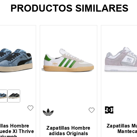
PRODUCTOS SIMILARES
illas Hombre
Zapatillas M
Zapatillas Hombre
ede Xl Thrive
Manteca
adidas Originals
Triumph