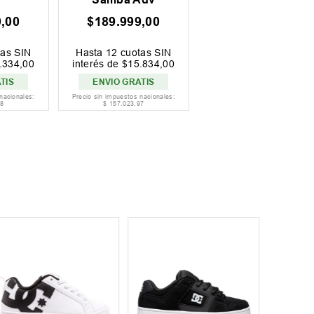
9
,
00
$
189
.
999
,
00
as SIN
Hasta
12
cuotas SIN
.
334
,
00
interés de
$
15
.
834
,
00
TIS
ENVIO GRATIS
nacionales:
Precio sin impuestos nacionales:
8
$
157
.
023
,
97