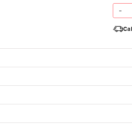
－
Cal