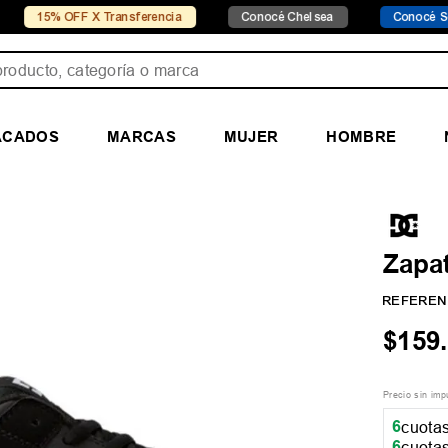
F X Transferencia
Conocé Chelsea
Conocé Seven Sport
ducto, categoría o marca
ACADOS
MARCAS
MUJER
HOMBRE
Zapat
REFEREN
$
159
.
Precio sin im
6
cuotas
6
cuotas