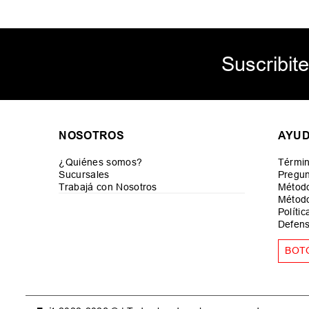
Suscribite
NOSOTROS
AYU
¿Quiénes somos?
Términ
Sucursales
Pregun
Trabajá con Nosotros
Métod
Método
Políti
Defens
BOT