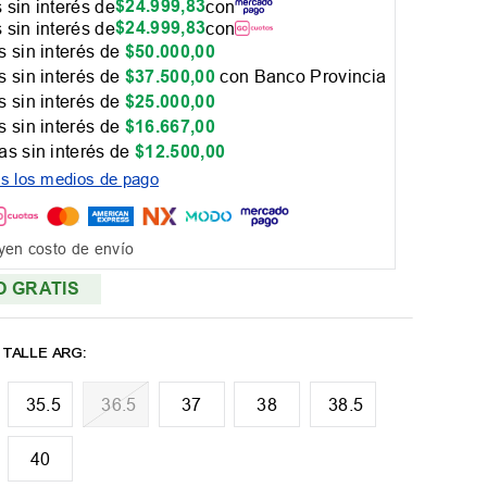
$
24
.
999
,
83
 sin interés de
con
$
24
.
999
,
83
 sin interés de
con
 sin interés de
$
50
.
000
,
00
 sin interés de
$
37
.
500
,
00
con Banco Provincia
 sin interés de
$
25
.
000
,
00
 sin interés de
$
16
.
667
,
00
as sin interés de
$
12
.
500
,
00
os los medios de pago
yen costo de envío
O GRATIS
35.5
36.5
37
38
38.5
40