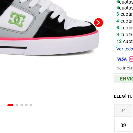
6
cuotas
6
cuotas
3
cuotas
4
cuotas
6
cuotas
9
cuotas
12
cuot
Ver tod
No inclu
ENVI
34
39