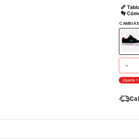
📏 Tabla
👣 Cómo
－
Cal