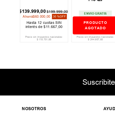
$
139
.
999
,
00
59
.
999
,
00
$
199
.
999
,
00
ENVIO GRATIS
Ahorrá
$
60
.
000
,
00
30 %
OFF
30 %
OFF
PRODUCTO
as SIN
Hasta
12
cuotas SIN
334
,
00
interés de
$
11
.
667
,
00
AGOTADO
acionales:
Precio sin impuestos nacionales:
Precio sin impuestos nacionales:
$
115
.
701
,
65
$
244
.
957
,
85
Suscribite
NOSOTROS
AYU