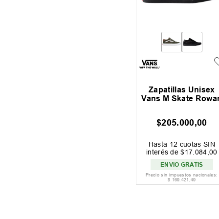
Zapatillas Unisex
Vans M Skate Rowa
$
205
.
000
,
00
Hasta
12
cuotas SIN
interés de
$
17
.
084
,
00
ENVIO GRATIS
Precio sin impuestos nacionales:
$
169
.
421
,
49