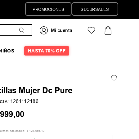
PROMOCIONES
SUCURSALES
NIÑOS
HASTA 70% OFF
illas Mujer Dc Pure
:
1261112186
CIA
999
,
00
puestos nacionales:
$
123
.
966
,
12