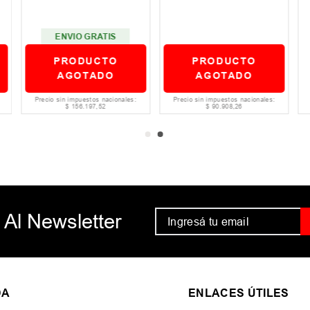
ENVIO GRATIS
PRODUCTO
PRODUCTO
AGOTADO
AGOTADO
Precio sin impuestos nacionales:
Precio sin impuestos nacionales:
$
156
.
197
,
52
$
90
.
908
,
26
 Al Newsletter
DA
ENLACES ÚTILES