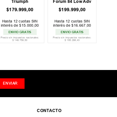
Triumph
Forum 84 Low Adv
$
179
.
999
,
00
$
199
.
999
,
00
$
1
Hasta
12
cuotas SIN
Hasta
12
cuotas SIN
Hast
interés de
$
15
.
000
,
00
interés de
$
16
.
667
,
00
interé
ENVIO GRATIS
ENVIO GRATIS
EN
Precio sin impuestos nacionales:
Precio sin impuestos nacionales:
Precio si
$
148
.
759
,
50
$
165
.
288
,
43
ENVIAR
CONTACTO