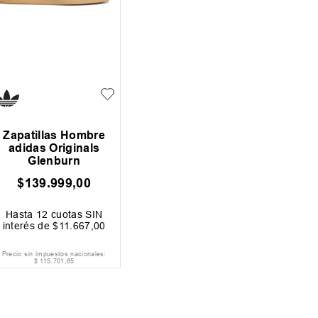
Zapatillas Hombre
adidas Originals
Glenburn
$
139
.
999
,
00
Hasta
12
cuotas SIN
interés de
$
11
.
667
,
00
Precio sin impuestos nacionales:
$
115
.
701
,
65