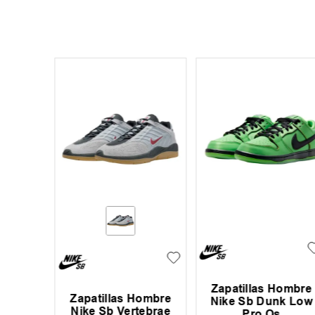
Zapatillas Hombre
mbre Dc
Zapatillas Hombre
Nike Sb Dunk Low
 4
Nike Sb Vertebrae
Pro Qs