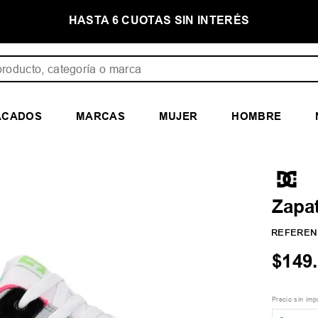
 INTERÉS
PRIMER CAMBIO GRATIS
ducto, categoría o marca
ACADOS
MARCAS
MUJER
HOMBRE
Zapat
REFEREN
$
149
.
Precio sin im