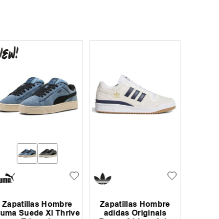
Zapatillas Hombre
Zapatillas Hombre
Zapati
uma Suede Xl Thrive
adidas Originals
Co