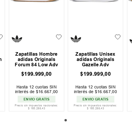
Zapatillas Hombre
Zapatillas Unisex
n
adidas Originals
adidas Originals
Forum 84 Low Adv
Gazelle Adv
$
199
.
999
,
00
$
199
.
999
,
00
Hasta
12
cuotas SIN
Hasta
12
cuotas SIN
interés de
$
16
.
667
,
00
interés de
$
16
.
667
,
00
ENVIO GRATIS
ENVIO GRATIS
Precio sin impuestos nacionales:
Precio sin impuestos nacionales:
$
165
.
288
,
43
$
165
.
288
,
43