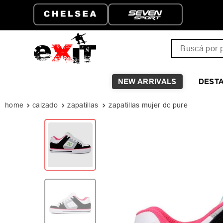
 GRATIS A PARTIR DE
HASTA 6 CUOTAS SIN
99
Buscá por pro
NEW ARRIVALS
DEST
calzado
zapatillas
zapatillas mujer dc pure