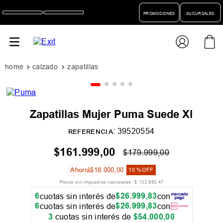
PROMOCIONES
SUCURSALES
calzado
zapatillas
Zapatillas Mujer Puma Suede Xl
:
39520554
REFERENCIA
$
161
.
999
,
00
$
179
.
999
,
00
Ahorrá
$
18
.
000
,
00
10 %
OFF
Precio sin impuestos nacionales:
$
133
.
883
,
47
6
$
26
.
999
,
83
cuotas sin interés de
con
6
$
26
.
999
,
83
cuotas sin interés de
con
3
cuotas sin interés de
$
54
.
000
,
00