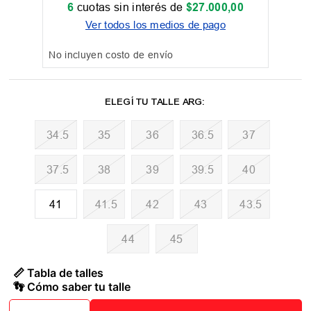
6
cuotas sin interés de
$
27
.
000
,
00
Ver todos los medios de pago
No incluyen costo de envío
34.5
35
36
36.5
37
37.5
38
39
39.5
40
41
41.5
42
43
43.5
44
45
📏 Tabla de talles
👣 Cómo saber tu talle