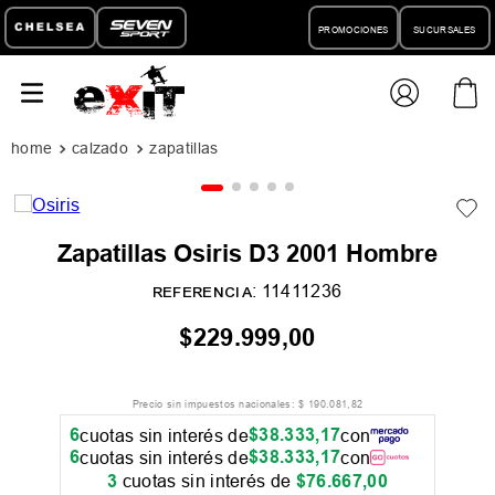
PROMOCIONES
SUCURSALES
calzado
zapatillas
Zapatillas Osiris D3 2001 Hombre
:
11411236
REFERENCIA
$
229
.
999
,
00
Precio sin impuestos nacionales:
$
190
.
081
,
82
6
$
38
.
333
,
17
cuotas sin interés de
con
6
$
38
.
333
,
17
cuotas sin interés de
con
3
cuotas sin interés de
$
76
.
667
,
00