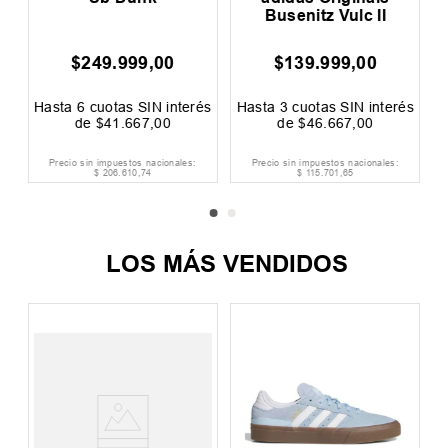
Busenitz Vulc II
$
249
.
999
,
00
$
139
.
999
,
00
$
00
F
és
Hasta
6
cuotas SIN interés
Hasta
3
cuotas SIN interés
H
de
$
41
.
667
,
00
de
$
46
.
667
,
00
Precio sin impuestos nacionales:
Precio sin impuestos nacionales:
$
206
.
610
,
74
$
115
.
701
,
65
LOS MÁS VENDIDOS