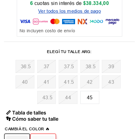
6
cuotas sin interés de
$
38
.
334
,
00
Ver todos los medios de pago
No incluyen costo de envío
36.5
37
37.5
38.5
39
40
41
41.5
42
43
43.5
44
45
📏 Tabla de talles
👣 Cómo saber tu talle