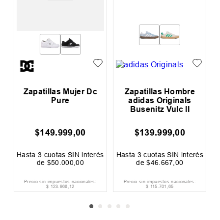
Zapatillas Mujer Dc
Zapatillas Hombre
Pure
adidas Originals
e
Busenitz Vulc II
m
$
149
.
999
,
00
$
139
.
999
,
00
Hasta
3
cuotas SIN interés
Hasta
3
cuotas SIN interés
H
de
$
50
.
000
,
00
de
$
46
.
667
,
00
Precio sin impuestos nacionales:
Precio sin impuestos nacionales:
$
123
.
966
,
12
$
115
.
701
,
65