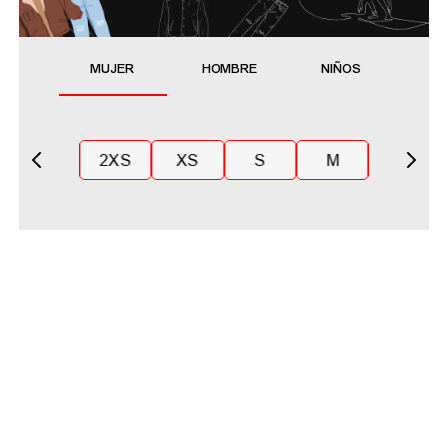
MUJER
HOMBRE
NIÑOS
2XS
XS
S
M