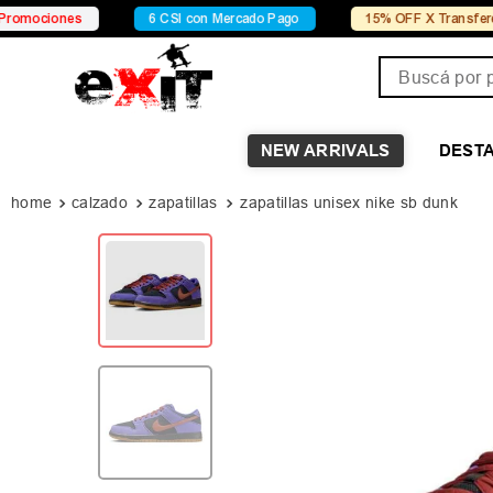
nes
6 CSI con Mercado Pago
15% OFF X Transferencia
Buscá por pro
NEW ARRIVALS
DEST
calzado
zapatillas
zapatillas unisex nike sb dunk