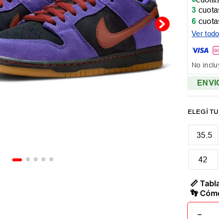
3
cuotas
6
cuotas
Ver tod
No inclu
ENVI
35.5
42
📏 Tabla
👣 Cómo
－