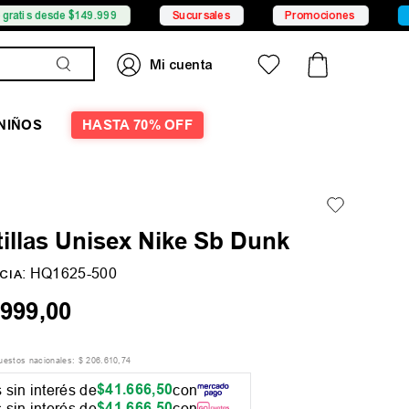
sde $149.999
Sucursales
Promociones
6 CSI con
NIÑOS
HASTA 70% OFF
illas Unisex Nike Sb Dunk
:
HQ1625-500
CIA
999
,
00
puestos nacionales:
$
206
.
610
,
74
$
41
.
666
,
50
 sin interés de
con
$
41
.
666
,
50
 sin interés de
con