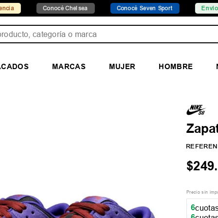
Conocé Chelsea
Conocé Seven Sport
Envío gratis de
ducto, categoría o marca
ACADOS
MARCAS
MUJER
HOMBRE
Zapat
REFEREN
$
249
.
Precio sin im
6
cuotas
6
cuotas