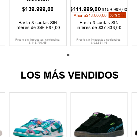
$
139
.
999
,
00
$
111
.
999
,
00
$
159
.
999
,
00
Ahorrá
$
48
.
000
,
00
30 %
OFF
Hasta
3
cuotas SIN
Hasta
3
cuotas SIN
interés de
$
46
.
667
,
00
interés de
$
37
.
333
,
00
Precio sin impuestos nacionales:
Precio sin impuestos nacionales:
$
115
.
701
,
65
$
92
.
561
,
16
LOS MÁS VENDIDOS