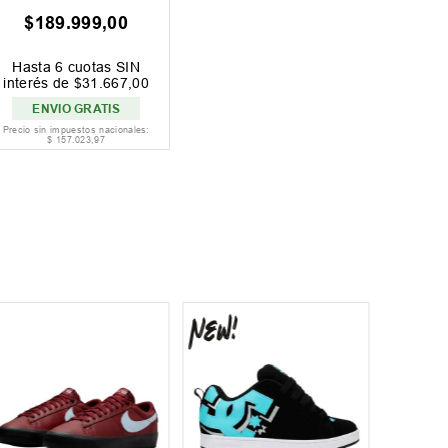
$
189
.
999
,
00
Hasta
6
cuotas SIN
interés de
$
31
.
667
,
00
ENVIO GRATIS
Precio sin impuestos nacionales:
$
157
.
023
,
97