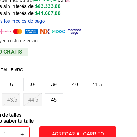
 sin interés de
$
83
.
333
,
00
 sin interés de
$
41
.
667
,
00
os los medios de pago
yen costo de envío
O GRATIS
37
38
39
40
41.5
43.5
44.5
45
 de talles
 saber tu talle
＋
AGREGAR AL CARRITO