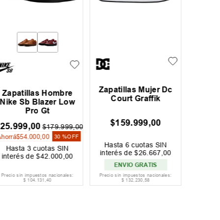
Zapatillas Mujer Dc
Zapat
Zapatillas Hombre
Court Graffik
Os
Nike Sb Blazer Low
Pro Gt
$
159
.
999
,
00
$
179
.
99
25
.
999
,
00
$
179
.
999
,
00
Ahorrá
$
Ahorrá
$
54
.
000
,
00
30 %
OFF
Hasta
6
cuotas SIN
Hast
Hasta
3
cuotas SIN
interés de
$
26
.
667
,
00
interé
interés de
$
42
.
000
,
00
ENVIO GRATIS
EN
Precio sin impuestos nacionales:
Precio sin impuestos nacionales:
Precio si
$
104
.
131
,
40
$
132
.
230
,
58