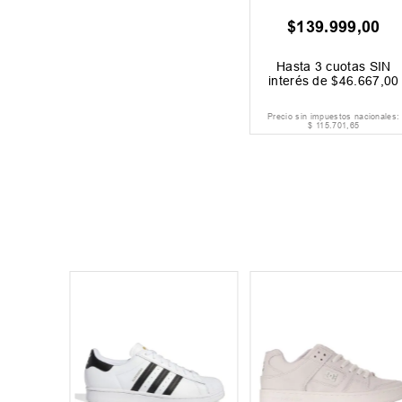
$
139
.
999
,
00
Hasta
3
cuotas SIN
interés de
$
46
.
667
,
00
Precio sin impuestos nacionales:
$
115
.
701
,
65