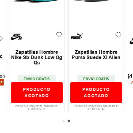
Zapatillas Hombre
Zapatillas Hombre
c
Nike Sb Dunk Low Og
Puma Suede Xl Alien
Qs
$
1
00
ENVIO GRATIS
ENVIO GRATIS
FF
PRODUCTO
PRODUCTO
AGOTADO
AGOTADO
Precio sin impuestos nacionales:
Precio sin impuestos nacionales:
$
206
.
610
,
74
$
156
.
197
,
52