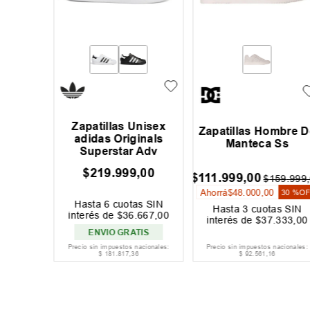
Zapatillas Unisex
mbre Dc
Zapatillas Hombre D
adidas Originals
Manteca Ss
Superstar Adv
$
219
.
999
,
00
$
111
.
999
,
00
59
.
999
,
00
$
159
.
999
,
Ahorrá
$
48
.
000
,
00
30 %
OFF
30 %
O
Hasta
6
cuotas SIN
s SIN
Hasta
3
cuotas SIN
interés de
$
36
.
667
,
00
333
,
00
interés de
$
37
.
333
,
00
ENVIO GRATIS
acionales:
Precio sin impuestos nacionales:
Precio sin impuestos nacionales:
$
181
.
817
,
36
$
92
.
561
,
16