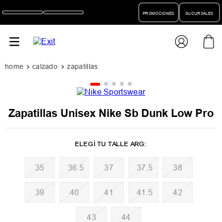
PROMOCIONES
SUCURSALES
calzado
zapatillas
Zapatillas Unisex Nike Sb Dunk Low Pro
35
36.5
37
37.5
38
39
40
41
41.5
42
43
44