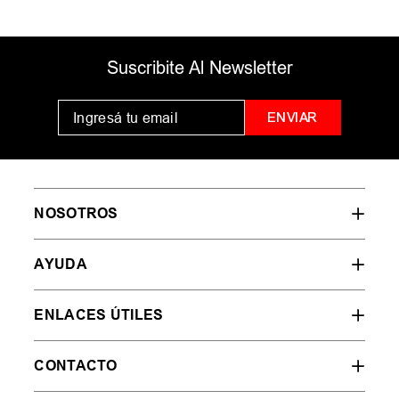
Zapatillas Unisex
Zapatillas Hombre
Puma Suede Xl Crush
Nike Sb Zoom Janoski
$
125
.
999
,
00
$
109
.
999
,
00
$
179
.
999
,
00
$
219
.
999
,
00
Ahorrá
$
54
.
000
,
00
Ahorrá
$
110
.
000
,
00
30 %
OFF
50 %
OFF
Hasta
12
cuotas SIN
Hasta
12
cuotas SIN
interés de
$
10
.
500
,
00
interés de
$
9167
,
00
LOS MÁS VENDIDOS