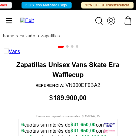
s
6 CSI con Mercado Pago
15% OFF X Transferencia
calzado
zapatillas
Zapatillas Unisex Vans Skate Era
Wafflecup
:
VN000EF0BA2
REFERENCIA
$
189
.
900
,
00
Precio sin impuestos nacionales:
$
156
.
942
,
15
6
$
31
.
650
,
00
cuotas sin interés de
con
6
$
31
.
650
,
00
cuotas sin interés de
con