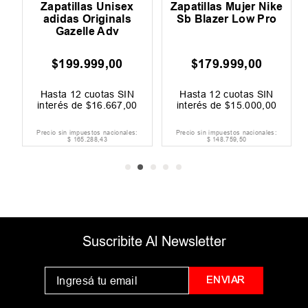
Zapatillas Unisex
Zapatillas Mujer Nike
adidas Originals
Sb Blazer Low Pro
Gazelle Adv
$
199
.
999
,
00
$
179
.
999
,
00
00
F
Hasta
12
cuotas SIN
Hasta
12
cuotas SIN
interés de
$
16
.
667
,
00
interés de
$
15
.
000
,
00
Precio sin impuestos nacionales:
Precio sin impuestos nacionales:
$
165
.
288
,
43
$
148
.
759
,
50
Suscribite Al Newsletter
ENVIAR