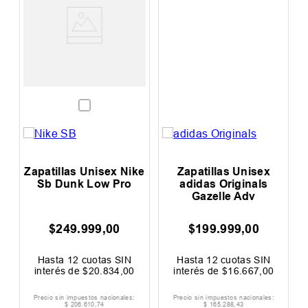
Zapatillas Unisex Nike
Zapatillas Unisex
Sb Dunk Low Pro
adidas Originals
Gazelle Adv
$
249
.
999
,
00
$
199
.
999
,
00
00
F
Hasta
12
cuotas SIN
Hasta
12
cuotas SIN
H
interés de
$
20
.
834
,
00
interés de
$
16
.
667
,
00
Precio sin impuestos nacionales:
Precio sin impuestos nacionales:
$
206
.
610
,
74
$
165
.
288
,
43