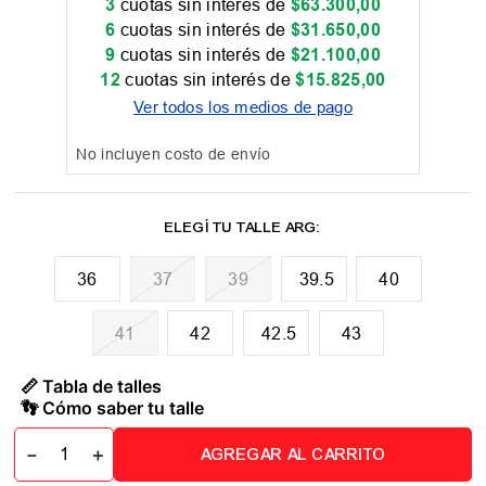
3
cuotas sin interés de
$
63
.
300
,
00
6
cuotas sin interés de
$
31
.
650
,
00
9
cuotas sin interés de
$
21
.
100
,
00
12
cuotas sin interés de
$
15
.
825
,
00
Ver todos los medios de pago
No incluyen costo de envío
36
37
39
39.5
40
41
42
42.5
43
📏 Tabla de talles
👣 Cómo saber tu talle
－
＋
AGREGAR AL CARRITO