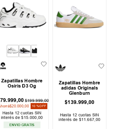
Zapatillas Hombre
Zapati
Zapatillas Hombre
Osiris D3 Og
Co
adidas Originals
Glenburn
79
.
999
,
00
$
1
$
199
.
999
,
00
$
139
.
999
,
00
Ahorrá
$
20
.
000
,
00
10 %
OFF
Hasta
12
cuotas SIN
Hast
Hasta
12
cuotas SIN
interés de
$
15
.
000
,
00
interé
interés de
$
11
.
667
,
00
ENVIO GRATIS
EN