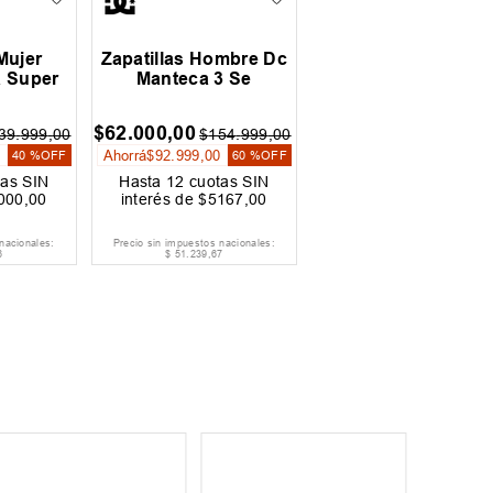
Mujer
Zapatillas Hombre Dc
a Super
Manteca 3 Se
$
62
.
000
,
00
39
.
999
,
00
$
154
.
999
,
00
0
Ahorrá
$
92
.
999
,
00
40 %
OFF
60 %
OFF
as SIN
Hasta
12
cuotas SIN
000
,
00
interés de
$
5167
,
00
nacionales:
Precio sin impuestos nacionales:
6
$
51
.
239
,
67