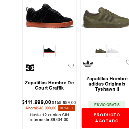
Zapatillas Hombre
mbre Dc
Zapatillas Hombre Dc
adidas Originals
 4
Court Graffik
Tyshawn II
$
111
.
999
,
00
59
.
999
,
00
$
159
.
999
,
00
ENVIO GRATIS
Ahorrá
$
48
.
000
,
00
30 %
OFF
30 %
OFF
PRODUCTO
as SIN
Hasta
12
cuotas SIN
334
,
00
interés de
$
9334
,
00
AGOTADO