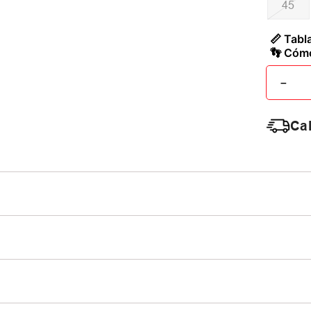
45
📏 Tabla
👣 Cómo
－
Cal