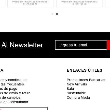
Precio sin impuestos nacionales:
Precio sin impuestos nacionales:
$
123
.
966
,
12
$
132
.
148
,
76
 Al Newsletter
DA
ENLACES ÚTILES
os y condiciones
Promociones Bancarias
tas frecuentes
New Arrivals
os de pago
Sale
s de envío y retiro
Sustentable
ca de cambios
Compra Moda
a del consumidor