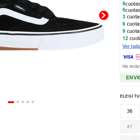
6
cuotas
6
cuotas
3
cuotas
6
cuotas
9
cuotas
12
cuot
Ver tod
No inclu
ENVI
36
41