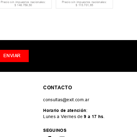
Precio sin impuestos nacionales:
Precio sin impuestos nacionales:
Precio si
$
148
.
759
,
50
$
115
.
701
,
65
ENVIAR
CONTACTO
consultas@exit.com.ar
Horario de atención
:
Lunes a Viernes de
9 a 17 hs
.
SEGUINOS