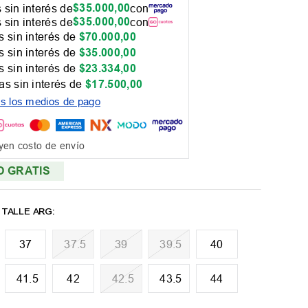
$
35
.
000
,
00
 sin interés de
con
$
35
.
000
,
00
 sin interés de
con
 sin interés de
$
70
.
000
,
00
 sin interés de
$
35
.
000
,
00
 sin interés de
$
23
.
334
,
00
as sin interés de
$
17
.
500
,
00
os los medios de pago
yen costo de envío
O GRATIS
37
37.5
39
39.5
40
41.5
42
42.5
43.5
44