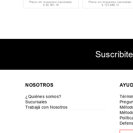
acionales:
Precio sin impuestos nacionales:
Precio sin impuestos nacionales:
$
92
.
561
,
16
$
123
.
966
,
12
Suscribite
NOSOTROS
AYU
¿Quiénes somos?
Términ
Sucursales
Pregun
Trabajá con Nosotros
Métod
Método
Políti
Defens