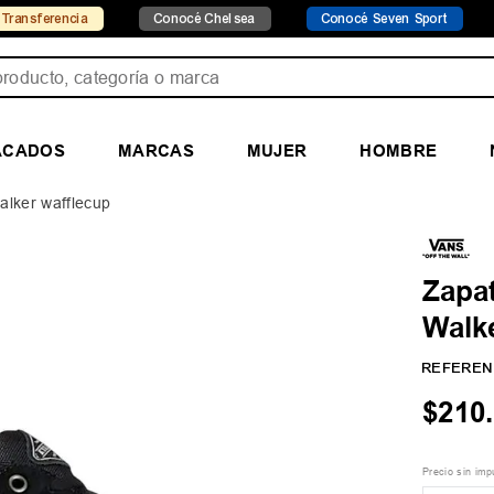
ia
Conocé Chelsea
Conocé Seven Sport
Envío gr
ducto, categoría o marca
ACADOS
MARCAS
MUJER
HOMBRE
walker wafflecup
Zapat
Walk
REFEREN
$
210
.
Precio sin im