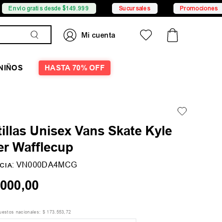
atis desde $149.999
Sucursales
Promociones
6 
NIÑOS
HASTA 70% OFF
illas Unisex Vans Skate Kyle
er Wafflecup
:
VN000DA4MCG
CIA
000
,
00
puestos nacionales:
$
173
.
553
,
72