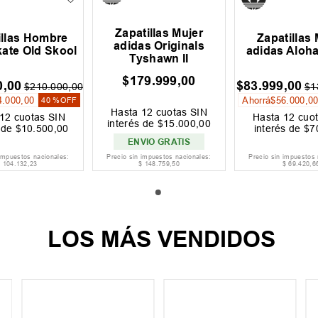
Zapatillas Mujer
illas Hombre
Zapatillas 
adidas Originals
ate Old Skool
adidas Aloh
Tyshawn II
$
179
.
999
,
00
0
,
00
$
83
.
999
,
00
$
210
.
000
,
00
$
1
4
.
000
,
00
Ahorrá
$
56
.
000
,
0
40 %
OFF
Hasta
12
cuotas SIN
12
cuotas SIN
Hasta
12
cuot
interés de
$
15
.
000
,
00
s de
$
10
.
500
,
00
interés de
$
7
ENVIO GRATIS
 impuestos nacionales:
Precio sin impuestos nacionales:
Precio sin impuestos 
$
104
.
132
,
23
$
148
.
759
,
50
$
69
.
420
,
6
LOS MÁS VENDIDOS