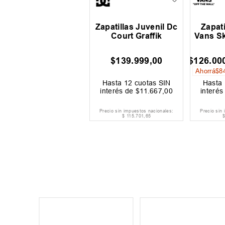
Zapatillas Juvenil Dc
Zapat
Court Graffik
Vans Sk
$
139
.
999
,
00
$
126
.
00
Ahorrá
$
8
Hasta
12
cuotas SIN
Hasta
interés de
$
11
.
667
,
00
interé
Precio sin impuestos nacionales:
Precio sin
$
115
.
701
,
65