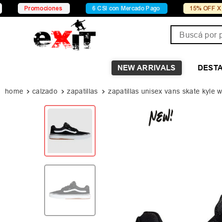
omociones
6 CSI con Mercado Pago
15% OFF X Transferenc
Buscá por pro
NEW ARRIVALS
DEST
calzado
zapatillas
zapatillas unisex vans skate kyle 