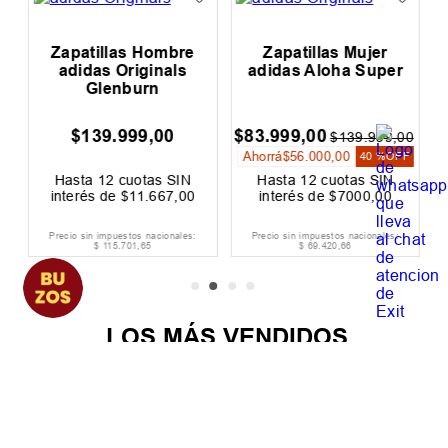
Zapatillas Hombre
Zapatillas Mujer
adidas Originals
adidas Aloha Super
Glenburn
$
139
.
999
,
00
$
83
.
999
,
00
$
$
139
.
999
,
00
Ahorrá
$
56
.
000
,
00
40 %
OFF
Hasta
12
cuotas SIN
Hasta
12
cuotas SIN
interés de
$
11
.
667
,
00
interés de
$
7000
,
00
Precio sin impuestos nacionales:
Precio sin impuestos nacionales:
$
115
.
701
,
65
$
69
.
420
,
66
LOS MÁS VENDIDOS