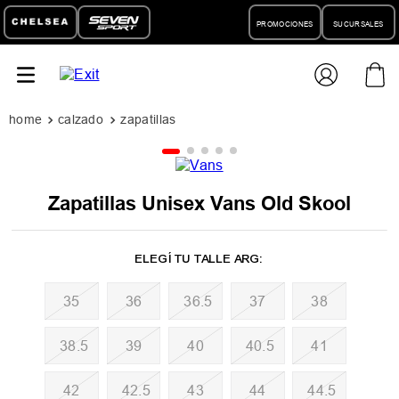
PROMOCIONES
SUCURSALES
calzado
zapatillas
Zapatillas Unisex Vans Old Skool
35
36
36.5
37
38
38.5
39
40
40.5
41
42
42.5
43
44
44.5