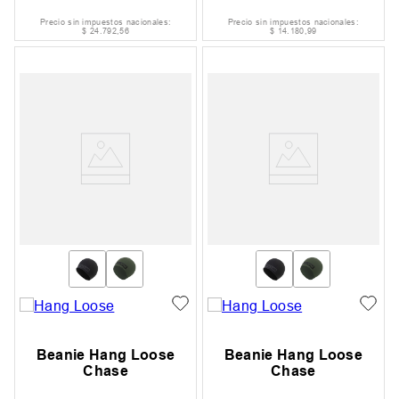
Precio sin impuestos nacionales:
Precio sin impuestos nacionales:
$
24
.
792
,
56
$
14
.
180
,
99
Beanie Hang Loose
Beanie Hang Loose
Chase
Chase