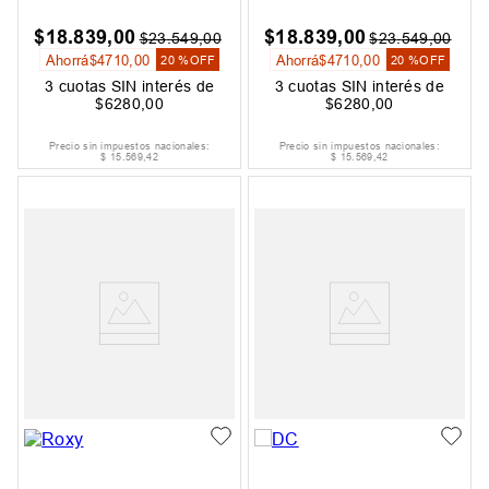
$
18
.
839
,
00
$
18
.
839
,
00
$
23
.
549
,
00
$
23
.
549
,
00
Ahorrá
$
4710
,
00
Ahorrá
$
4710
,
00
20 %
OFF
20 %
OFF
3
cuotas SIN interés de
3
cuotas SIN interés de
$
6280
,
00
$
6280
,
00
Precio sin impuestos nacionales:
Precio sin impuestos nacionales:
$
15
.
569
,
42
$
15
.
569
,
42