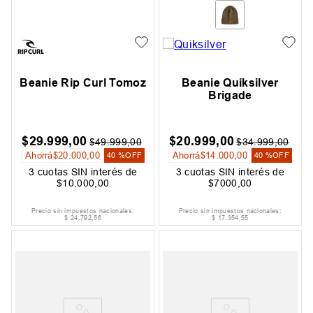
Beanie Rip Curl Tomoz
Beanie Quiksilver
Brigade
$
29
.
999
,
00
$
20
.
999
,
00
$
49
.
999
,
00
$
34
.
999
,
00
Ahorrá
$
20
.
000
,
00
Ahorrá
$
14
.
000
,
00
40 %
OFF
40 %
OFF
3
cuotas SIN interés de
3
cuotas SIN interés de
$
10
.
000
,
00
$
7000
,
00
Precio sin impuestos nacionales:
Precio sin impuestos nacionales:
$
24
.
792
,
56
$
17
.
354
,
55