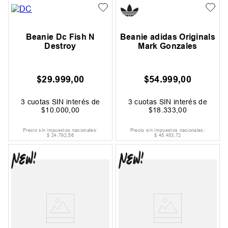
Beanie Dc Fish N
Beanie adidas Originals
Destroy
Mark Gonzales
$
29
.
999
,
00
$
54
.
999
,
00
3
cuotas SIN interés de
3
cuotas SIN interés de
$
10
.
000
,
00
$
18
.
333
,
00
Precio sin impuestos nacionales:
Precio sin impuestos nacionales:
$
24
.
792
,
56
$
45
.
453
,
72