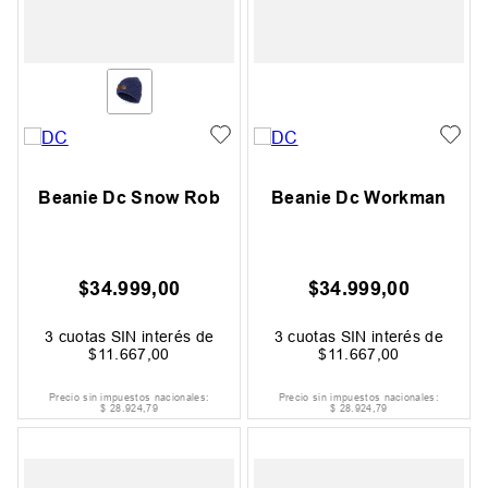
Beanie Dc Snow Rob
Beanie Dc Workman
$
34
.
999
,
00
$
34
.
999
,
00
3
cuotas SIN interés de
3
cuotas SIN interés de
$
11
.
667
,
00
$
11
.
667
,
00
Precio sin impuestos nacionales:
Precio sin impuestos nacionales:
$
28
.
924
,
79
$
28
.
924
,
79