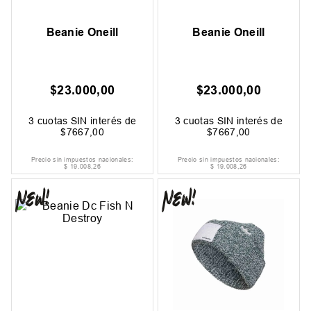
Beanie Oneill
Beanie Oneill
$
23
.
000
,
00
$
23
.
000
,
00
3
cuotas SIN interés de
3
cuotas SIN interés de
$
7667
,
00
$
7667
,
00
Precio sin impuestos nacionales:
Precio sin impuestos nacionales:
$
19
.
008
,
26
$
19
.
008
,
26