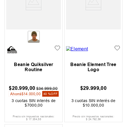
Beanie Quiksilver
Beanie Element Tree
Routine
Logo
$
20
.
999
,
00
$
29
.
999
,
00
$
34
.
999
,
00
Ahorrá
$
14
.
000
,
00
40 %
OFF
3
cuotas SIN interés de
3
cuotas SIN interés de
$
7000
,
00
$
10
.
000
,
00
Precio sin impuestos nacionales:
Precio sin impuestos nacionales:
$
17
.
354
,
55
$
24
.
792
,
56