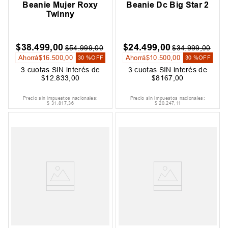
Beanie Mujer Roxy
Beanie Dc Big Star 2
Twinny
$
38
.
499
,
00
$
24
.
499
,
00
$
54
.
999
,
00
$
34
.
999
,
00
Ahorrá
$
16
.
500
,
00
Ahorrá
$
10
.
500
,
00
30 %
OFF
30 %
OFF
3
cuotas SIN interés de
3
cuotas SIN interés de
$
12
.
833
,
00
$
8167
,
00
Precio sin impuestos nacionales:
Precio sin impuestos nacionales:
$
31
.
817
,
36
$
20
.
247
,
11