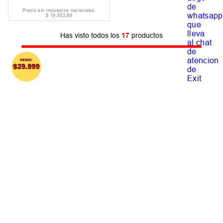
Precio sin impuestos nacionales:
$
19
.
833
,
88
Has visto todos los
17
productos
Suscribite Al Newsletter
ENVIAR
NOSOTROS
AYUDA