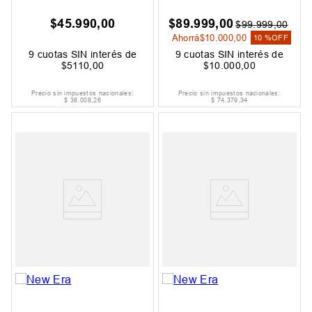
$
45
.
990
,
00
$
89
.
999
,
00
$
99
.
999
,
00
Ahorrá
$
10
.
000
,
00
10 %
OFF
9
cuotas SIN interés de
9
cuotas SIN interés de
$
5110
,
00
$
10
.
000
,
00
Precio sin impuestos nacionales:
Precio sin impuestos nacionales:
$
38
.
008
,
26
$
74
.
379
,
34