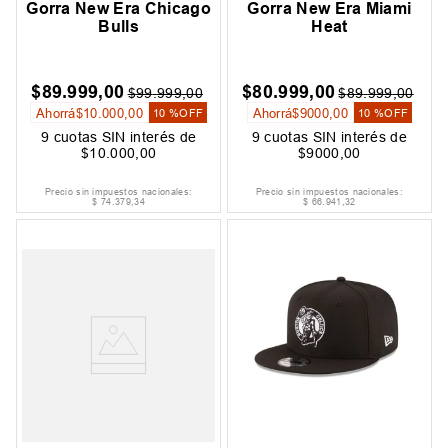
Gorra New Era Chicago
Gorra New Era Miami
Bulls
Heat
$
89
.
999
,
00
$
80
.
999
,
00
$
99
.
999
,
00
$
89
.
999
,
00
Ahorrá
$
10
.
000
,
00
Ahorrá
$
9000
,
00
10 %
OFF
10 %
OFF
9
cuotas SIN interés de
9
cuotas SIN interés de
$
10
.
000
,
00
$
9000
,
00
Precio sin impuestos nacionales:
Precio sin impuestos nacionales:
$
74
.
379
,
34
$
66
.
941
,
32