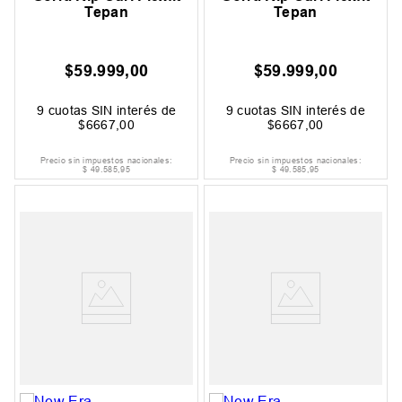
Tepan
Tepan
$
59
.
999
,
00
$
59
.
999
,
00
9
cuotas SIN interés de
9
cuotas SIN interés de
$
6667
,
00
$
6667
,
00
Precio sin impuestos nacionales:
Precio sin impuestos nacionales:
$
49
.
585
,
95
$
49
.
585
,
95