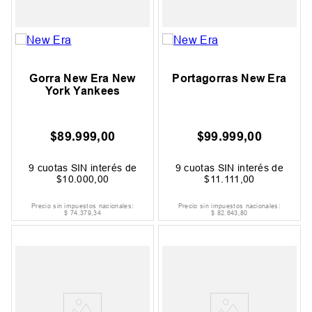
Gorra New Era New
Portagorras New Era
York Yankees
$
89
.
999
,
00
$
99
.
999
,
00
9
cuotas SIN interés de
9
cuotas SIN interés de
$
10
.
000
,
00
$
11
.
111
,
00
Precio sin impuestos nacionales:
Precio sin impuestos nacionales:
$
74
.
379
,
34
$
82
.
643
,
80