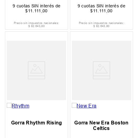
9
cuotas SIN interés de
9
cuotas SIN interés de
$
11
.
111
,
00
$
11
.
111
,
00
Precio sin impuestos nacionales:
Precio sin impuestos nacionales:
$
82
.
643
,
80
$
82
.
643
,
80
Gorra Rhythm Rising
Gorra New Era Boston
Celtics