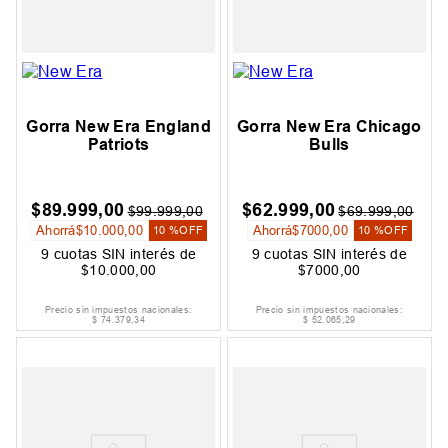
Gorra New Era England
Gorra New Era Chicago
Patriots
Bulls
$
89
.
999
,
00
$
62
.
999
,
00
$
99
.
999
,
00
$
69
.
999
,
00
Ahorrá
$
10
.
000
,
00
Ahorrá
$
7000
,
00
10 %
OFF
10 %
OFF
9
cuotas SIN interés de
9
cuotas SIN interés de
$
10
.
000
,
00
$
7000
,
00
Precio sin impuestos nacionales:
Precio sin impuestos nacionales:
$
74
.
379
,
34
$
52
.
065
,
29