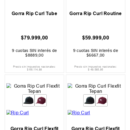
Gorra Rip Curl Tube
Gorra Rip Curl Routine
$
79
.
999
,
00
$
59
.
999
,
00
9
cuotas SIN interés de
9
cuotas SIN interés de
$
8889
,
00
$
6667
,
00
Precio sin impuestos nacionales:
Precio sin impuestos nacionales:
$
66
.
114
,
88
$
49
.
585
,
95
Gorra Rip Curl Flexfit
Gorra Rip Curl Flexfit