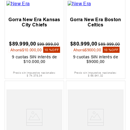
Gorra New Era Kansas
Gorra New Era Boston
City Chiefs
Celtics
$
89
.
999
,
00
$
80
.
999
,
00
$
99
.
999
,
00
$
89
.
999
,
00
Ahorrá
$
10
.
000
,
00
Ahorrá
$
9000
,
00
10 %
OFF
10 %
OFF
9
cuotas SIN interés de
9
cuotas SIN interés de
$
10
.
000
,
00
$
9000
,
00
Precio sin impuestos nacionales:
Precio sin impuestos nacionales:
$
74
.
379
,
34
$
66
.
941
,
32