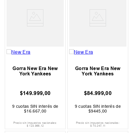
Gorra New Era New
Gorra New Era New
York Yankees
York Yankees
$
149
.
999
,
00
$
84
.
999
,
00
9
cuotas SIN interés de
9
cuotas SIN interés de
$
16
.
667
,
00
$
9445
,
00
Precio sin impuestos nacionales:
Precio sin impuestos nacionales:
$
123
.
966
,
12
$
70
.
247
,
11