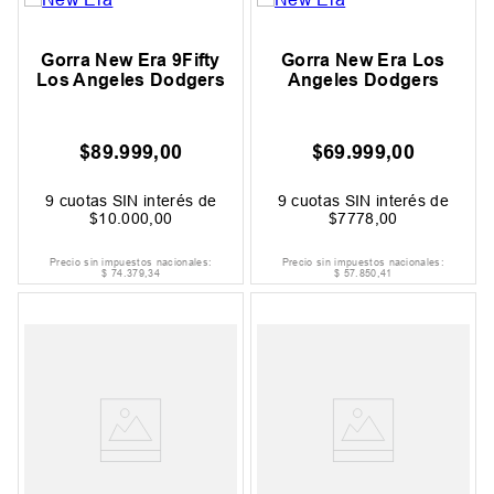
Gorra New Era 9Fifty
Gorra New Era Los
Los Angeles Dodgers
Angeles Dodgers
$
89
.
999
,
00
$
69
.
999
,
00
9
cuotas SIN interés de
9
cuotas SIN interés de
$
10
.
000
,
00
$
7778
,
00
Precio sin impuestos nacionales:
Precio sin impuestos nacionales:
$
74
.
379
,
34
$
57
.
850
,
41