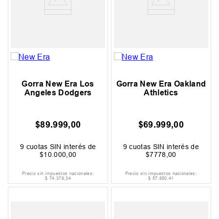
Gorra New Era Los
Gorra New Era Oakland
Angeles Dodgers
Athletics
$
89
.
999
,
00
$
69
.
999
,
00
9
cuotas SIN interés de
9
cuotas SIN interés de
$
10
.
000
,
00
$
7778
,
00
Precio sin impuestos nacionales:
Precio sin impuestos nacionales:
$
74
.
379
,
34
$
57
.
850
,
41