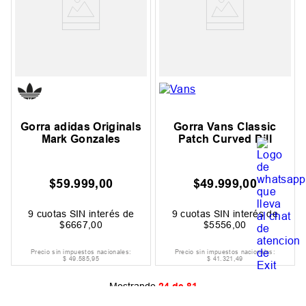
Gorra adidas Originals
Gorra Vans Classic
Mark Gonzales
Patch Curved Bill
$
59
.
999
,
00
$
49
.
999
,
00
9
cuotas SIN interés de
9
cuotas SIN interés de
$
6667
,
00
$
5556
,
00
Precio sin impuestos nacionales:
Precio sin impuestos nacionales:
$
49
.
585
,
95
$
41
.
321
,
49
Mostrando
24 de 81