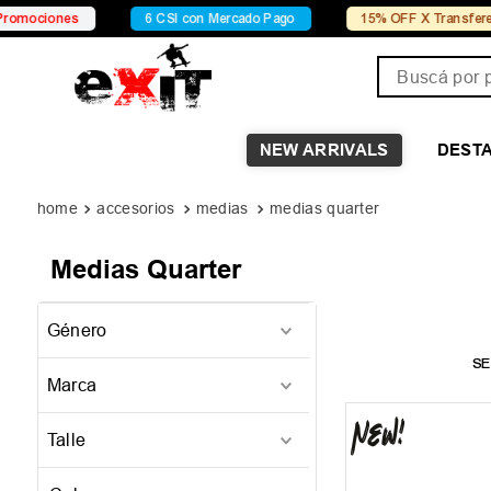
ociones
6 CSI con Mercado Pago
15% OFF X Transferenci
Buscá por pro
NEW ARRIVALS
DEST
accesorios
medias
medias quarter
Medias Quarter
Género
Unisex
(
1
)
Marca
DC
(
1
)
Talle
UNI
(
1
)