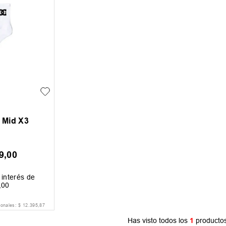
 Mid X3
9
,
00
interés de
,
00
ionales:
$
12
.
395
,
87
Has visto todos los
1
producto