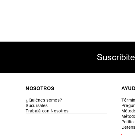
Suscribite
NOSOTROS
AYU
¿Quiénes somos?
Términ
Sucursales
Pregun
Trabajá con Nosotros
Métod
Método
Políti
Defens