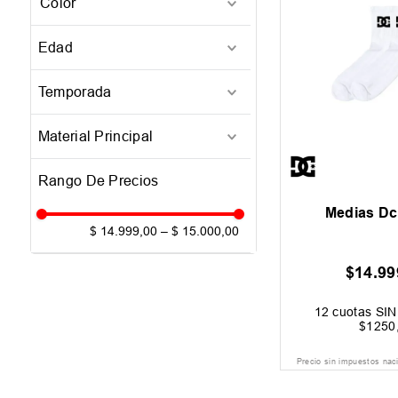
Blanco
(
1
)
Edad
Adulto
(
1
)
Temporada
26-Q2
(
1
)
Material Principal
Poliester
(
1
)
Medias Dc
$ 14.999,00
–
$ 15.000,00
$
14
.
99
12
cuotas SIN 
$
1250
Precio sin impuestos nac