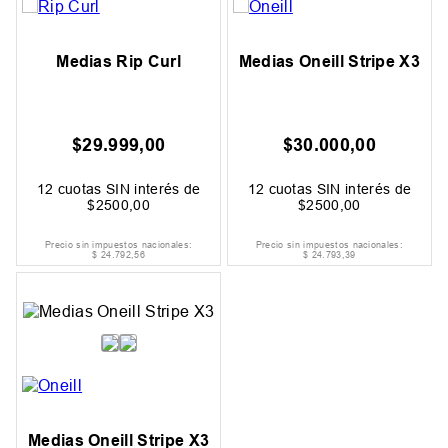
Medias Rip Curl
Medias Oneill Stripe X3
$
29
.
999
,
00
$
30
.
000
,
00
12
cuotas SIN interés de
12
cuotas SIN interés de
$
2500
,
00
$
2500
,
00
Precio sin impuestos nacionales:
Precio sin impuestos nacionales:
$
24
.
792
,
56
$
24
.
793
,
39
Medias Oneill Stripe X3