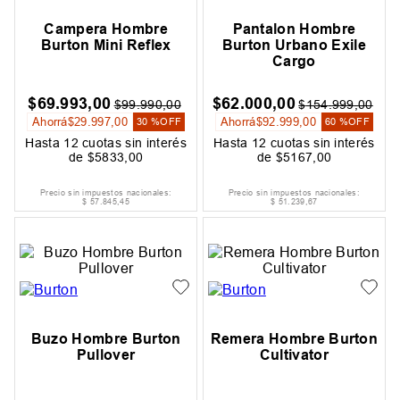
Campera Hombre
Pantalon Hombre
Burton Mini Reflex
Burton Urbano Exile
Cargo
$
69
.
993
,
00
$
62
.
000
,
00
$
99
.
990
,
00
$
154
.
999
,
00
Ahorrá
$
29
.
997
,
00
Ahorrá
$
92
.
999
,
00
30 %
OFF
60 %
OFF
Hasta
12
cuotas sin interés
Hasta
12
cuotas sin interés
de
$
5833
,
00
de
$
5167
,
00
Precio sin impuestos nacionales:
Precio sin impuestos nacionales:
$
57
.
845
,
45
$
51
.
239
,
67
Buzo Hombre Burton
Remera Hombre Burton
Pullover
Cultivator