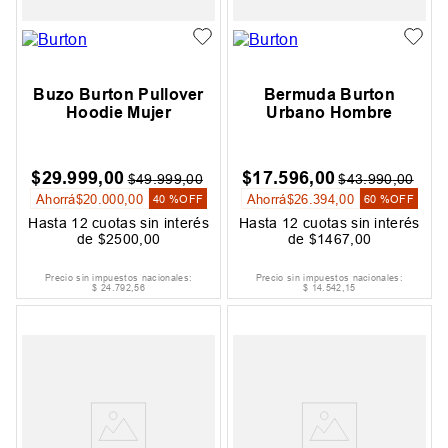
Buzo Burton Pullover
Bermuda Burton
Hoodie Mujer
Urbano Hombre
$
29
.
999
,
00
$
17
.
596
,
00
$
49
.
999
,
00
$
43
.
990
,
00
Ahorrá
$
20
.
000
,
00
Ahorrá
$
26
.
394
,
00
40 %
OFF
60 %
OFF
Hasta
12
cuotas sin interés
Hasta
12
cuotas sin interés
de
$
2500
,
00
de
$
1467
,
00
Precio sin impuestos nacionales:
Precio sin impuestos nacionales:
$
24
.
792
,
56
$
14
.
542
,
15