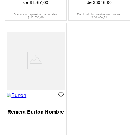
de
$
1567
,
00
de
$
3916
,
00
Precio sin impuestos nacionales:
Precio sin impuestos nacionales:
$
15
.
533
,
88
$
38
.
834
,
71
Remera Burton Hombre