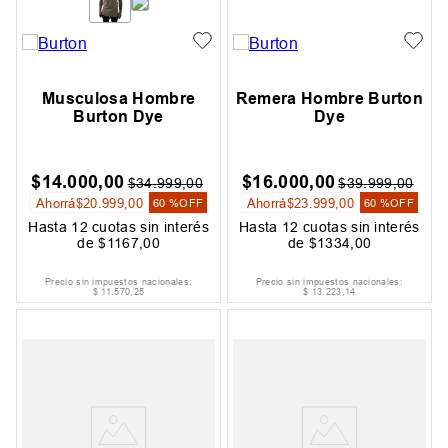
Musculosa Hombre
Remera Hombre Burton
Burton Dye
Dye
$
14
.
000
,
00
$
16
.
000
,
00
$
34
.
999
,
00
$
39
.
999
,
00
Ahorrá
$
20
.
999
,
00
Ahorrá
$
23
.
999
,
00
60 %
OFF
60 %
OFF
Hasta
12
cuotas sin interés
Hasta
12
cuotas sin interés
de
$
1167
,
00
de
$
1334
,
00
Precio sin impuestos nacionales:
Precio sin impuestos nacionales:
$
11
.
570
,
25
$
13
.
223
,
14