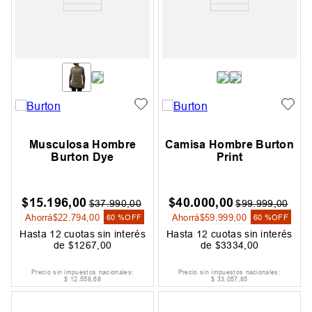
Musculosa Hombre
Camisa Hombre Burton
Burton Dye
Print
$
15
.
196
,
00
$
40
.
000
,
00
$
37
.
990
,
00
$
99
.
999
,
00
Ahorrá
$
22
.
794
,
00
Ahorrá
$
59
.
999
,
00
60 %
OFF
60 %
OFF
Hasta
12
cuotas sin interés
Hasta
12
cuotas sin interés
de
$
1267
,
00
de
$
3334
,
00
Precio sin impuestos nacionales:
Precio sin impuestos nacionales:
$
12
.
558
,
68
$
33
.
057
,
85