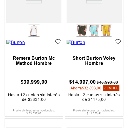
Remera Burton Mc
Short Burton Voley
Method Hombre
Hombre
$
39
.
999
,
00
$
14
.
097
,
00
$
46
.
990
,
00
Ahorrá
$
32
.
893
,
00
70 %
OFF
Hasta
12
cuotas sin interés
Hasta
12
cuotas sin interés
de
$
3334
,
00
de
$
1175
,
00
Precio sin impuestos nacionales:
Precio sin impuestos nacionales:
$
33
.
057
,
02
$
11
.
650
,
41