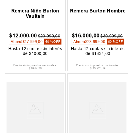
Remera Niño Burton
Remera Burton Hombre
Vaultain
$
12
.
000
,
00
$
16
.
000
,
00
$
29
.
999
,
00
$
39
.
999
,
00
Ahorrá
$
17
.
999
,
00
Ahorrá
$
23
.
999
,
00
60 %
OFF
60 %
OFF
Hasta
12
cuotas sin interés
Hasta
12
cuotas sin interés
de
$
1000
,
00
de
$
1334
,
00
Precio sin impuestos nacionales:
Precio sin impuestos nacionales:
$
9917
,
36
$
13
.
223
,
14