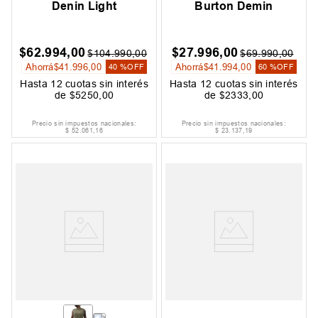
Denin Light
Burton Demin
$
62
.
994
,
00
$
27
.
996
,
00
$
104
.
990
,
00
$
69
.
990
,
00
Ahorrá
$
41
.
996
,
00
Ahorrá
$
41
.
994
,
00
40 %
OFF
60 %
OFF
Hasta
12
cuotas sin interés
Hasta
12
cuotas sin interés
de
$
5250
,
00
de
$
2333
,
00
Precio sin impuestos nacionales:
Precio sin impuestos nacionales:
$
52
.
061
,
16
$
23
.
137
,
19