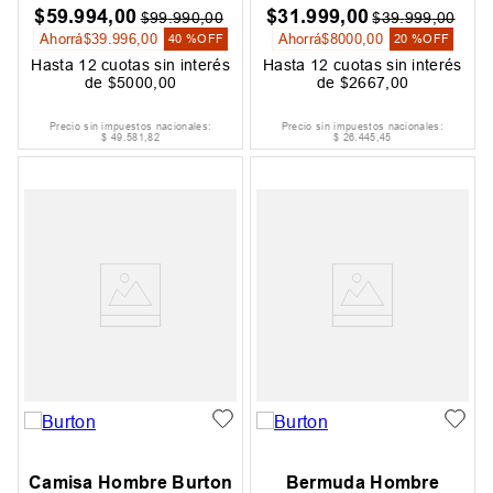
$
59
.
994
,
00
$
31
.
999
,
00
$
99
.
990
,
00
$
39
.
999
,
00
Ahorrá
$
39
.
996
,
00
Ahorrá
$
8000
,
00
40 %
OFF
20 %
OFF
Hasta
12
cuotas sin interés
Hasta
12
cuotas sin interés
de
$
5000
,
00
de
$
2667
,
00
Precio sin impuestos nacionales:
Precio sin impuestos nacionales:
$
49
.
581
,
82
$
26
.
445
,
45
Camisa Hombre Burton
Bermuda Hombre