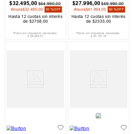
$
32
.
495
,
00
$
27
.
996
,
00
$
64
.
990
,
00
$
69
.
990
,
00
Ahorrá
$
32
.
495
,
00
Ahorrá
$
41
.
994
,
00
50 %
OFF
60 %
OFF
Hasta
12
cuotas sin interés
Hasta
12
cuotas sin interés
de
$
2708
,
00
de
$
2333
,
00
Precio sin impuestos nacionales:
Precio sin impuestos nacionales:
$
26
.
855
,
37
$
23
.
137
,
19