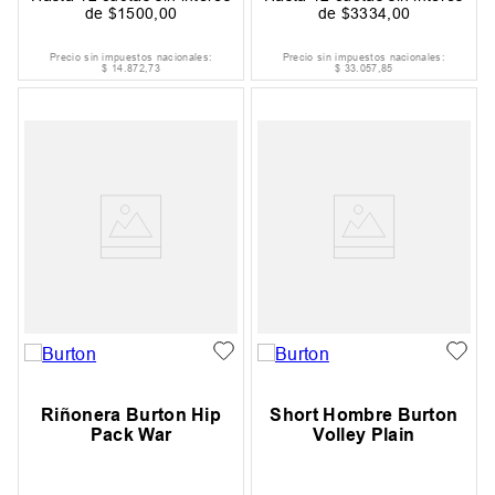
de
$
1500
,
00
de
$
3334
,
00
Precio sin impuestos nacionales:
Precio sin impuestos nacionales:
$
14
.
872
,
73
$
33
.
057
,
85
Riñonera Burton Hip
Short Hombre Burton
Pack War
Volley Plain