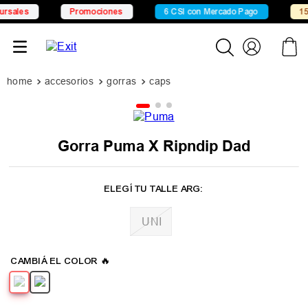
Promociones
6 CSI con Mercado Pago
15% OFF X 
accesorios
gorras
caps
Gorra Puma X Ripndip Dad
UNI