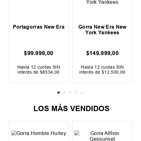
Portagorras New Era
Gorra New Era New
York Yankees
$
99
.
999
,
00
$
149
.
999
,
00
0
F
Hasta
12
cuotas SIN
Hasta
12
cuotas SIN
interés de
$
8334
,
00
interés de
$
12
.
500
,
00
LOS MÁS VENDIDOS