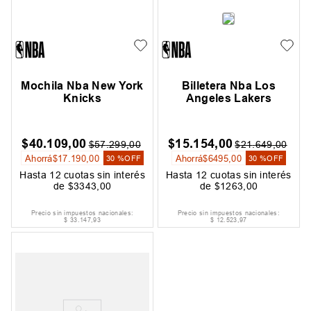
Mochila Nba New York
Billetera Nba Los
Knicks
Angeles Lakers
$
40
.
109
,
00
$
15
.
154
,
00
$
57
.
299
,
00
$
21
.
649
,
00
Ahorrá
$
17
.
190
,
00
Ahorrá
$
6495
,
00
30 %
OFF
30 %
OFF
Hasta
12
cuotas sin interés
Hasta
12
cuotas sin interés
de
$
3343
,
00
de
$
1263
,
00
Precio sin impuestos nacionales:
Precio sin impuestos nacionales:
$
33
.
147
,
93
$
12
.
523
,
97