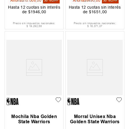
Ahorrá
$
10
.
005
,
00
Ahorrá
$
8490
,
00
30 %
OFF
30 %
OFF
Hasta
12
cuotas sin interés
Hasta
12
cuotas sin interés
de
$
1946
,
00
de
$
1651
,
00
Precio sin impuestos nacionales:
Precio sin impuestos nacionales:
$
19
.
292
,
56
$
16
.
371
,
07
Mochila Nba Golden
Morral Unisex Nba
State Warriors
Golden State Warriors