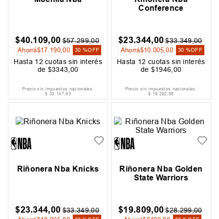
Conference
$
40
.
109
,
00
$
23
.
344
,
00
$
57
.
299
,
00
$
33
.
349
,
00
Ahorrá
$
17
.
190
,
00
Ahorrá
$
10
.
005
,
00
30 %
OFF
30 %
OFF
Hasta
12
cuotas sin interés
Hasta
12
cuotas sin interés
de
$
3343
,
00
de
$
1946
,
00
Precio sin impuestos nacionales:
Precio sin impuestos nacionales:
$
33
.
147
,
93
$
19
.
292
,
56
Riñonera Nba Knicks
Riñonera Nba Golden
State Warriors
$
23
.
344
,
00
$
19
.
809
,
00
$
33
.
349
,
00
$
28
.
299
,
00