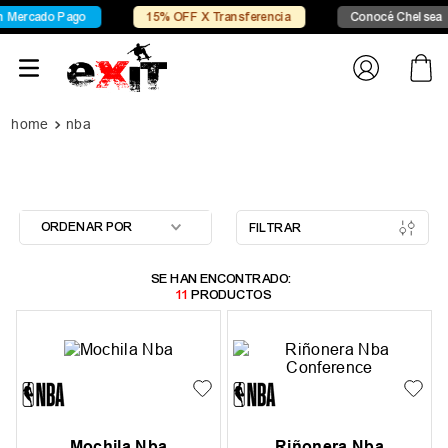
ercado Pago
15% OFF X Transferencia
Conocé Chelsea
nba
ORDENAR POR
FILTRAR
11
PRODUCTOS
Mochila Nba
Riñonera Nba