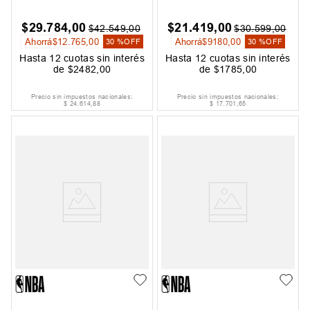
$
29
.
784
,
00
$
21
.
419
,
00
$
42
.
549
,
00
$
30
.
599
,
00
Ahorrá
$
12
.
765
,
00
Ahorrá
$
9180
,
00
30 %
OFF
30 %
OFF
Hasta
12
cuotas sin interés
Hasta
12
cuotas sin interés
de
$
2482
,
00
de
$
1785
,
00
Precio sin impuestos nacionales:
Precio sin impuestos nacionales:
$
24
.
614
,
88
$
17
.
701
,
65