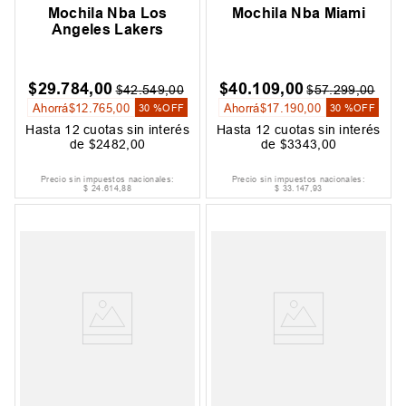
Mochila Nba Los
Mochila Nba Miami
Angeles Lakers
$
29
.
784
,
00
$
40
.
109
,
00
$
42
.
549
,
00
$
57
.
299
,
00
Ahorrá
$
12
.
765
,
00
Ahorrá
$
17
.
190
,
00
30 %
OFF
30 %
OFF
Hasta
12
cuotas sin interés
Hasta
12
cuotas sin interés
de
$
2482
,
00
de
$
3343
,
00
Precio sin impuestos nacionales:
Precio sin impuestos nacionales:
$
24
.
614
,
88
$
33
.
147
,
93