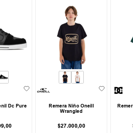
enil Dc Pure
Remera Niño Oneill
Remera
Wrangled
99
,
00
$
27
.
000
,
00