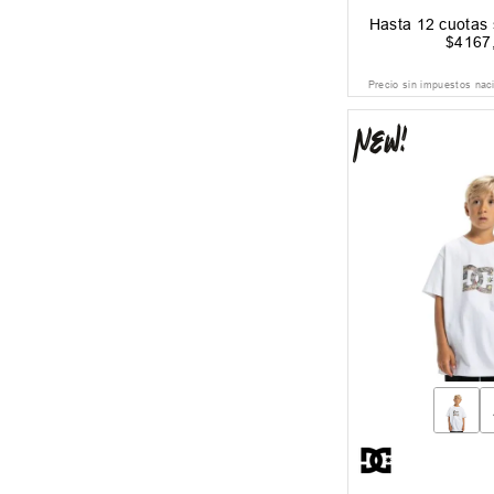
Hasta
12
cuotas 
$
4167
Precio sin impuestos nac