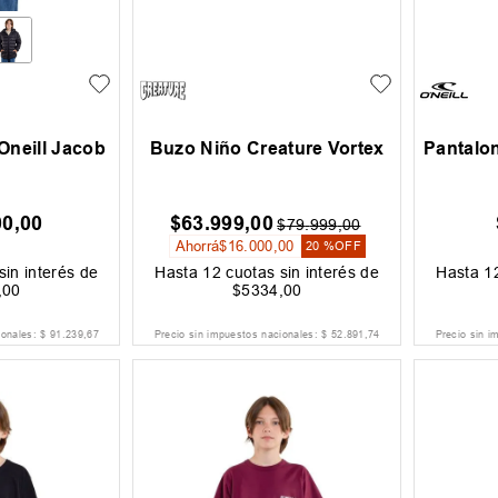
Oneill Jacob
Buzo Niño Creature Vortex
Pantalon
00
,
00
$
63
.
999
,
00
$
79
.
999
,
00
Ahorrá
$
16
.
000
,
00
20 %
OFF
sin interés de
Hasta
12
cuotas sin interés de
Hasta
1
,
00
$
5334
,
00
ionales:
$
91
.
239
,
67
Precio sin impuestos nacionales:
$
52
.
891
,
74
Precio sin i