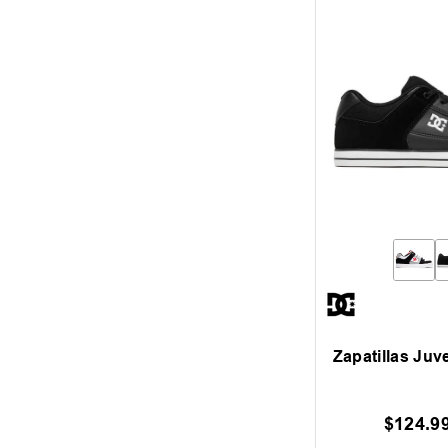
Zapatillas Juv
$
124
.
9