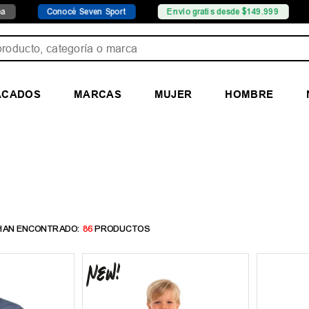
nocé Seven Sport
Envío gratis desde $149.999
Sucursales
ducto, categoría o marca
ACADOS
MARCAS
MUJER
HOMBRE
86
PRODUCTOS