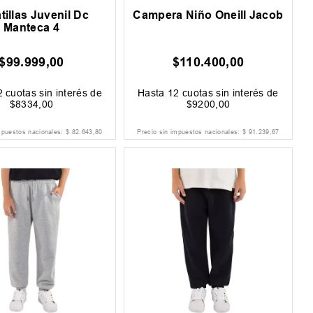
tillas Juvenil Dc
Campera Niño Oneill Jacob
Manteca 4
$
99
.
999
,
00
$
110
.
400
,
00
2
cuotas sin interés de
Hasta
12
cuotas sin interés de
$
8334
,
00
$
9200
,
00
mpuestos nacionales:
$
82
.
643
,
80
Precio sin impuestos nacionales:
$
91
.
239
,
67