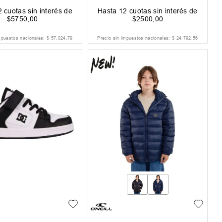
2
cuotas sin interés de
Hasta
12
cuotas sin interés de
$
5750
,
00
$
2500
,
00
mpuestos nacionales:
$
57
.
024
,
79
Precio sin impuestos nacionales:
$
24
.
792
,
56