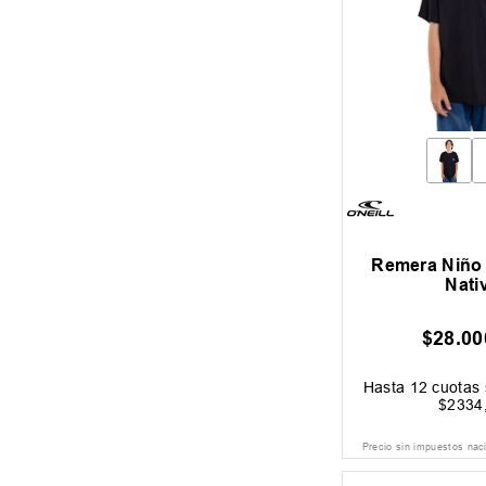
Remera Niño O
Nati
$
28
.
00
Hasta
12
cuotas 
$
2334
Precio sin impuestos nac