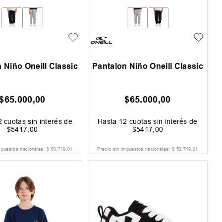
 Niño Oneill Classic
Pantalon Niño Oneill Classic
$
65
.
000
,
00
$
65
.
000
,
00
2
cuotas sin interés de
Hasta
12
cuotas sin interés de
$
5417
,
00
$
5417
,
00
mpuestos nacionales:
$
53
.
719
,
01
Precio sin impuestos nacionales:
$
53
.
719
,
01