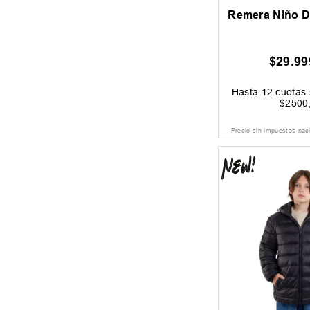
Remera Niño Dc
$
29
.
99
Hasta
12
cuotas 
$
2500
Precio sin impuestos nac