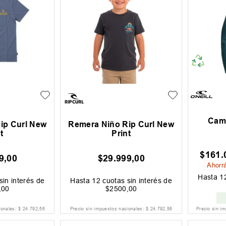
Camp
ip Curl New
Remera Niño Rip Curl New
t
Print
$
161
.
9
,
00
$
29
.
999
,
00
Ahorr
Hasta
1
sin interés de
Hasta
12
cuotas sin interés de
,
00
$
2500
,
00
ionales:
$
24
.
792
,
56
Precio sin impuestos nacionales:
$
24
.
792
,
56
Precio sin i