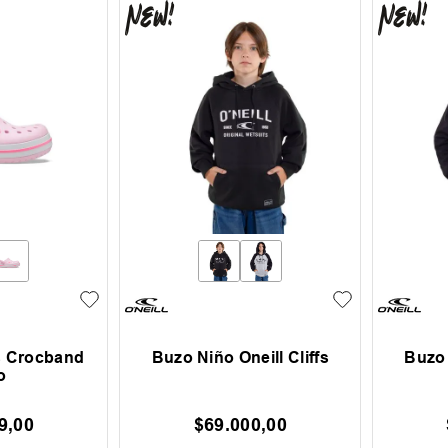
s Crocband
Buzo Niño Oneill Cliffs
Buzo 
o
9
,
00
$
69
.
000
,
00