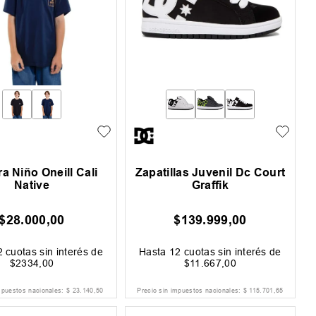
a Niño Oneill Cali
Zapatillas Juvenil Dc Court
Native
Graffik
$
28
.
000
,
00
$
139
.
999
,
00
2
cuotas sin interés de
Hasta
12
cuotas sin interés de
$
2334
,
00
$
11
.
667
,
00
mpuestos nacionales:
$
23
.
140
,
50
Precio sin impuestos nacionales:
$
115
.
701
,
65