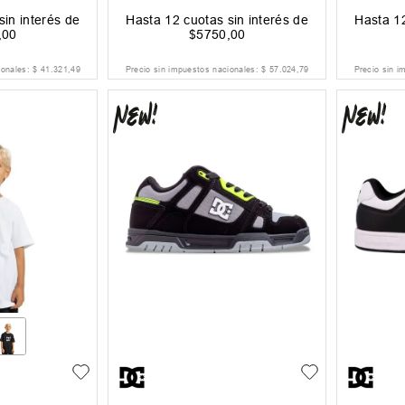
sin interés de
Hasta
12
cuotas sin interés de
Hasta
1
,
00
$
5750
,
00
ionales:
$
41
.
321
,
49
Precio sin impuestos nacionales:
$
57
.
024
,
79
Precio sin i