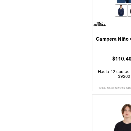
Campera Niño 
$
110
.
4
Hasta
12
cuotas 
$
9200
Precio sin impuestos nac