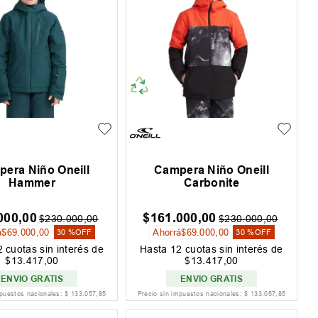
era Niño Oneill
Campera Niño Oneill
Hammer
Carbonite
000
,
00
$
161
.
000
,
00
$
230
.
000
,
00
$
230
.
000
,
00
á
$
69
.
000
,
00
Ahorrá
$
69
.
000
,
00
30 %
OFF
30 %
OFF
2
cuotas sin interés de
Hasta
12
cuotas sin interés de
$
13
.
417
,
00
$
13
.
417
,
00
ENVIO GRATIS
ENVIO GRATIS
mpuestos nacionales:
$
133
.
057
,
85
Precio sin impuestos nacionales:
$
133
.
057
,
85