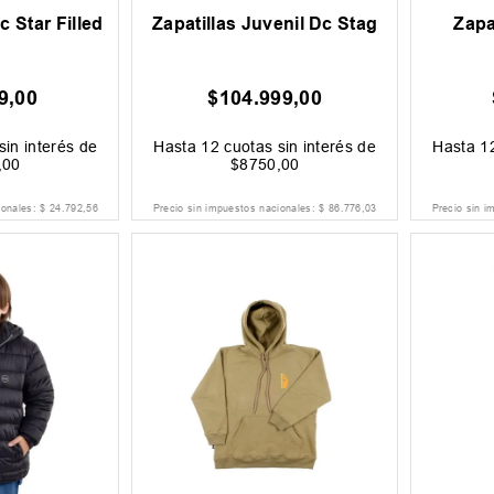
 Star Filled
Zapatillas Juvenil Dc Stag
Zapa
9
,
00
$
104
.
999
,
00
sin interés de
Hasta
12
cuotas sin interés de
Hasta
1
,
00
$
8750
,
00
ionales:
$
24
.
792
,
56
Precio sin impuestos nacionales:
$
86
.
776
,
03
Precio sin i