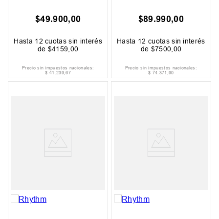
$
49
.
900
,
00
$
89
.
990
,
00
Hasta
12
cuotas sin interés
Hasta
12
cuotas sin interés
de
$
4159
,
00
de
$
7500
,
00
Precio sin impuestos nacionales:
Precio sin impuestos nacionales:
$
41
.
239
,
67
$
74
.
371
,
90