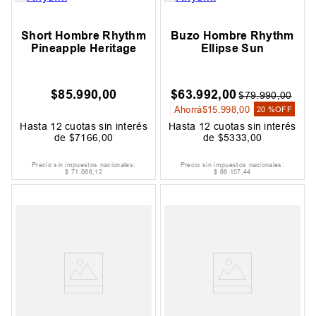
Short Hombre Rhythm
Buzo Hombre Rhythm
Pineapple Heritage
Ellipse Sun
$
85
.
990
,
00
$
63
.
992
,
00
$
79
.
990
,
00
Ahorrá
$
15
.
998
,
00
20 %
OFF
Hasta
12
cuotas sin interés
Hasta
12
cuotas sin interés
de
$
7166
,
00
de
$
5333
,
00
Precio sin impuestos nacionales:
Precio sin impuestos nacionales:
$
71
.
066
,
12
$
66
.
107
,
44