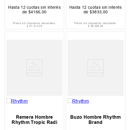
Hasta
12
cuotas sin interés
Hasta
12
cuotas sin interés
de
$
4166
,
00
de
$
3833
,
00
Precio sin impuestos nacionales:
Precio sin impuestos nacionales:
$
41
.
314
,
05
$
38
.
008
,
26
Remera Hombre
Buzo Hombre Rhythm
Rhythm Tropic Radi
Brand