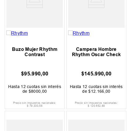
Buzo Mujer Rhythm
Campera Hombre
Contrast
Rhythm Oscar Check
$
95
.
990
,
00
$
145
.
990
,
00
Hasta
12
cuotas sin interés
Hasta
12
cuotas sin interés
de
$
8000
,
00
de
$
12
.
166
,
00
Precio sin impuestos nacionales:
Precio sin impuestos nacionales:
$
79
.
330
,
58
$
120
.
652
,
89