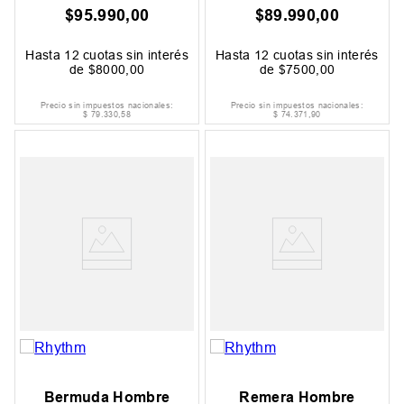
$
95
.
990
,
00
$
89
.
990
,
00
Hasta
12
cuotas sin interés
Hasta
12
cuotas sin interés
de
$
8000
,
00
de
$
7500
,
00
Precio sin impuestos nacionales:
Precio sin impuestos nacionales:
$
79
.
330
,
58
$
74
.
371
,
90
Bermuda Hombre
Remera Hombre