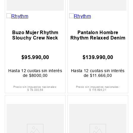
Buzo Mujer Rhythm
Pantalon Hombre
Slouchy Crew Neck
Rhythm Relaxed Denim
$
95
.
990
,
00
$
139
.
990
,
00
Hasta
12
cuotas sin interés
Hasta
12
cuotas sin interés
de
$
8000
,
00
de
$
11
.
666
,
00
Precio sin impuestos nacionales:
Precio sin impuestos nacionales:
$
79
.
330
,
58
$
115
.
694
,
21