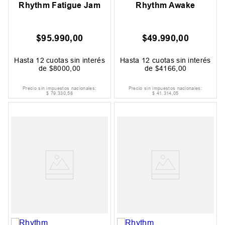
Rhythm Fatigue Jam
Rhythm Awake
$
95
.
990
,
00
$
49
.
990
,
00
Hasta
12
cuotas sin interés
Hasta
12
cuotas sin interés
de
$
8000
,
00
de
$
4166
,
00
Precio sin impuestos nacionales:
Precio sin impuestos nacionales:
$
79
.
330
,
58
$
41
.
314
,
05