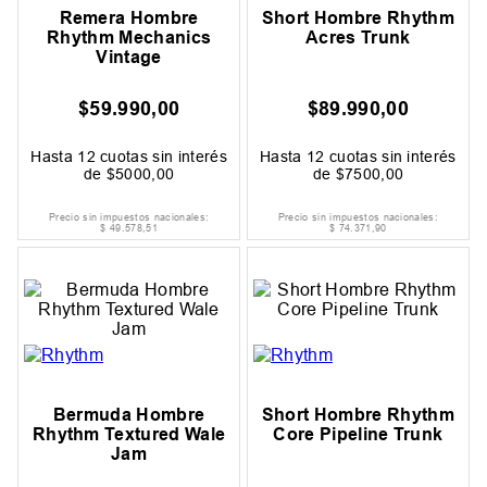
Remera Hombre
Short Hombre Rhythm
Rhythm Mechanics
Acres Trunk
Vintage
$
59
.
990
,
00
$
89
.
990
,
00
Hasta
12
cuotas sin interés
Hasta
12
cuotas sin interés
de
$
5000
,
00
de
$
7500
,
00
Precio sin impuestos nacionales:
Precio sin impuestos nacionales:
$
49
.
578
,
51
$
74
.
371
,
90
Bermuda Hombre
Short Hombre Rhythm
Rhythm Textured Wale
Core Pipeline Trunk
Jam