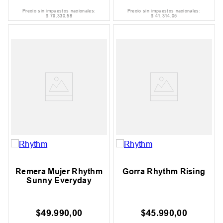
Precio sin impuestos nacionales:
Precio sin impuestos nacionales:
$
79
.
330
,
58
$
41
.
314
,
05
Remera Mujer Rhythm
Gorra Rhythm Rising
Sunny Everyday
$
49
.
990
,
00
$
45
.
990
,
00