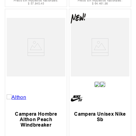
Precio sin impuestos nacionales:
Precio sin impuestos nacionales:
$
57
.
845
,
45
$
64
.
461
,
98
Campera Hombre
Campera Unisex Nike
Althon Peach
Sb
Windbreaker