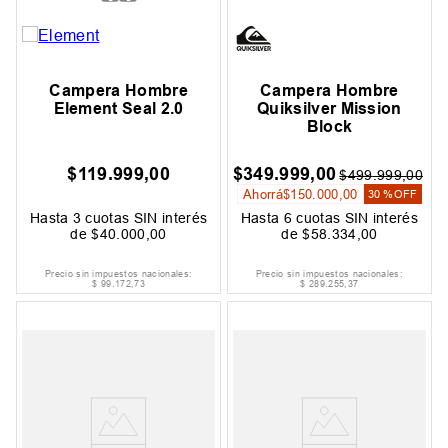
Campera Hombre
Campera Hombre
Element Seal 2.0
Quiksilver Mission
Block
$
119
.
999
,
00
$
349
.
999
,
00
$
499
.
999
,
00
Ahorrá
$
150
.
000
,
00
30 %
OFF
Hasta
3
cuotas SIN interés
Hasta
6
cuotas SIN interés
de
$
40
.
000
,
00
de
$
58
.
334
,
00
Precio sin impuestos nacionales:
Precio sin impuestos nacionales:
$
99
.
172
,
73
$
289
.
255
,
37