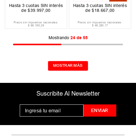
Hasta
3
cuotas SIN interés
Hasta
3
cuotas SIN interés
de
$
39
.
997
,
00
de
$
18
.
667
,
00
Precio sin impuestos nacionales:
Precio sin impuestos nacionales:
$
99
.
165
,
29
$
46
.
280
,
17
Mostrando
24 de 55
MOSTRAR MÁS
Suscribite Al Newsletter
ENVIAR