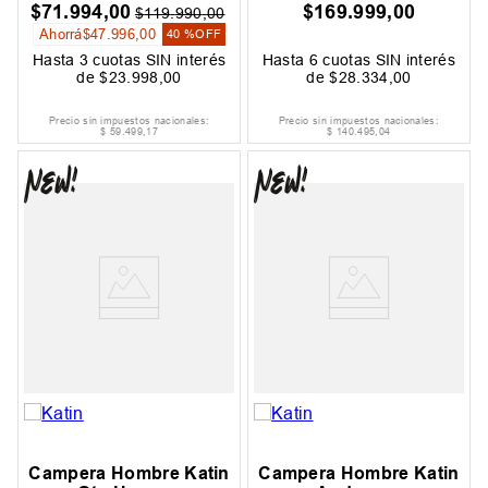
$
71
.
994
,
00
$
169
.
999
,
00
$
119
.
990
,
00
Ahorrá
$
47
.
996
,
00
40 %
OFF
Hasta
3
cuotas SIN interés
Hasta
6
cuotas SIN interés
de
$
23
.
998
,
00
de
$
28
.
334
,
00
Precio sin impuestos nacionales:
Precio sin impuestos nacionales:
$
59
.
499
,
17
$
140
.
495
,
04
Campera Hombre Katin
Campera Hombre Katin