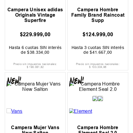
Campera Unisex adidas
Campera Hombre
Originals Vintage
Family Brand Raincoat
Superfire
Supp
$
229
.
999
,
00
$
124
.
999
,
00
Hasta
6
cuotas SIN interés
Hasta
3
cuotas SIN interés
de
$
38
.
334
,
00
de
$
41
.
667
,
00
Precio sin impuestos nacionales:
Precio sin impuestos nacionales:
$
190
.
081
,
82
$
103
.
304
,
96
Campera Mujer Vans
Campera Hombre
New Salton
Element Seal 2.0