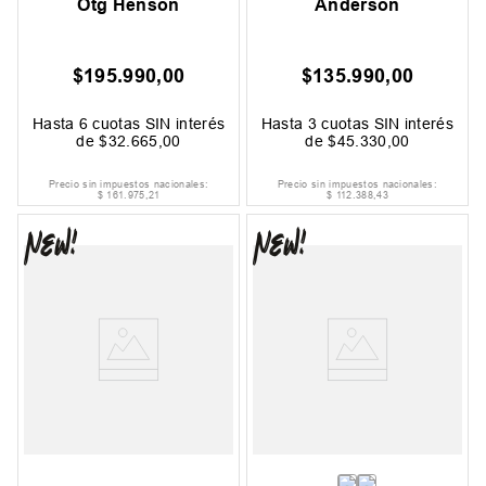
Otg Henson
Anderson
$
195
.
990
,
00
$
135
.
990
,
00
Hasta
6
cuotas SIN interés
Hasta
3
cuotas SIN interés
de
$
32
.
665
,
00
de
$
45
.
330
,
00
Precio sin impuestos nacionales:
Precio sin impuestos nacionales:
$
161
.
975
,
21
$
112
.
388
,
43