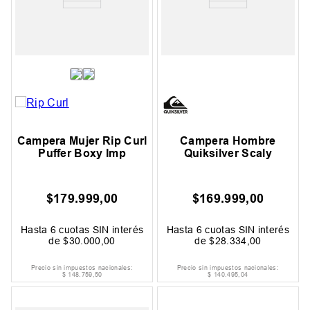
Campera Mujer Rip Curl
Campera Hombre
Puffer Boxy Imp
Quiksilver Scaly
$
179
.
999
,
00
$
169
.
999
,
00
Hasta
6
cuotas SIN interés
Hasta
6
cuotas SIN interés
de
$
30
.
000
,
00
de
$
28
.
334
,
00
Precio sin impuestos nacionales:
Precio sin impuestos nacionales:
$
148
.
759
,
50
$
140
.
495
,
04