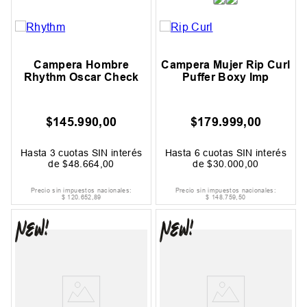
Campera Hombre
Campera Mujer Rip Curl
Rhythm Oscar Check
Puffer Boxy Imp
$
145
.
990
,
00
$
179
.
999
,
00
Hasta
3
cuotas SIN interés
Hasta
6
cuotas SIN interés
de
$
48
.
664
,
00
de
$
30
.
000
,
00
Precio sin impuestos nacionales:
Precio sin impuestos nacionales:
$
120
.
652
,
89
$
148
.
759
,
50