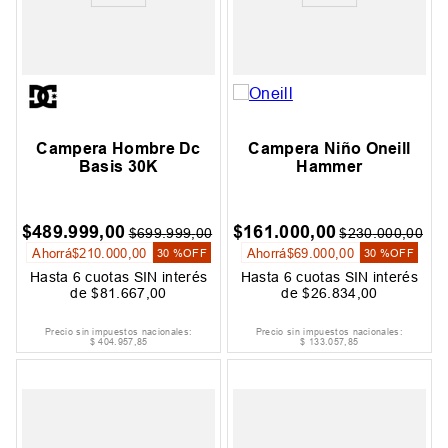
Campera Hombre Dc
Campera Niño Oneill
Basis 30K
Hammer
$
489
.
999
,
00
$
161
.
000
,
00
$
699
.
999
,
00
$
230
.
000
,
00
Ahorrá
$
210
.
000
,
00
Ahorrá
$
69
.
000
,
00
30 %
OFF
30 %
OFF
Hasta
6
cuotas SIN interés
Hasta
6
cuotas SIN interés
de
$
81
.
667
,
00
de
$
26
.
834
,
00
Precio sin impuestos nacionales:
Precio sin impuestos nacionales:
$
404
.
957
,
85
$
133
.
057
,
85