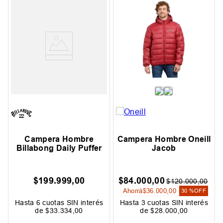
Campera Hombre
Campera Hombre Oneill
Billabong Daily Puffer
Jacob
$
199
.
999
,
00
$
84
.
000
,
00
$
120
.
000
,
00
Ahorrá
$
36
.
000
,
00
30 %
OFF
Hasta
6
cuotas SIN interés
Hasta
3
cuotas SIN interés
de
$
33
.
334
,
00
de
$
28
.
000
,
00