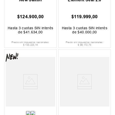
$
124
.
900
,
00
$
119
.
999
,
00
Hasta
3
cuotas SIN interés
Hasta
3
cuotas SIN interés
de
$
41
.
634
,
00
de
$
40
.
000
,
00
Precio sin impuestos nacionales:
Precio sin impuestos nacionales:
$
103
.
223
,
14
$
99
.
172
,
73