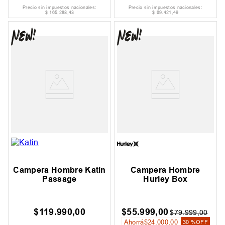
Precio sin impuestos nacionales:
Precio sin impuestos nacionales:
$
165
.
288
,
43
$
69
.
421
,
49
Campera Hombre Katin
Campera Hombre
Passage
Hurley Box
$
119
.
990
,
00
$
55
.
999
,
00
$
79
.
999
,
00
Ahorrá
$
24
.
000
,
00
30 %
OFF