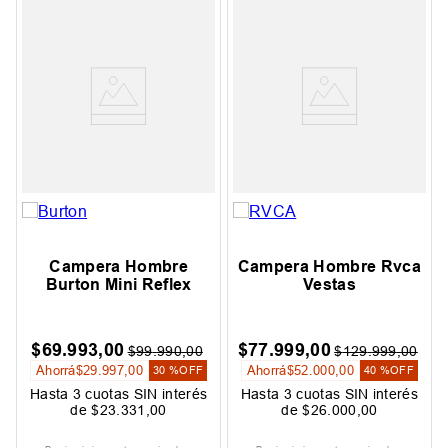
Campera Hombre
Campera Hombre Rvca
Burton Mini Reflex
Vestas
$
69
.
993
,
00
$
77
.
999
,
00
$
99
.
990
,
00
$
129
.
999
,
00
Ahorrá
$
29
.
997
,
00
Ahorrá
$
52
.
000
,
00
30 %
OFF
40 %
OFF
Hasta
3
cuotas SIN interés
Hasta
3
cuotas SIN interés
de
$
23
.
331
,
00
de
$
26
.
000
,
00