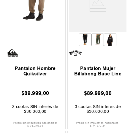
Pantalon Hombre
Pantalon Mujer
Quiksilver
Billabong Base Line
$
89
.
999
,
00
$
89
.
999
,
00
3
cuotas SIN interés de
3
cuotas SIN interés de
$
30
.
000
,
00
$
30
.
000
,
00
Precio sin impuestos nacionales:
Precio sin impuestos nacionales:
$
74
.
379
,
34
$
74
.
379
,
34