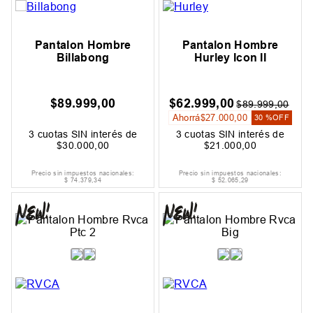
Pantalon Hombre
Pantalon Hombre
Billabong
Hurley Icon II
$
89
.
999
,
00
$
62
.
999
,
00
$
89
.
999
,
00
Ahorrá
$
27
.
000
,
00
30 %
OFF
3
cuotas SIN interés de
3
cuotas SIN interés de
$
30
.
000
,
00
$
21
.
000
,
00
Precio sin impuestos nacionales:
Precio sin impuestos nacionales:
$
74
.
379
,
34
$
52
.
065
,
29