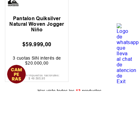
Pantalon Quiksilver
Natural Woven Jogger
Niño
$
59
.
999
,
00
3
cuotas SIN interés de
$
20
.
000
,
00
Precio sin impuestos nacionales:
$
49
.
585
,
95
Has visto todos los
13
productos
Suscribite Al Newsletter