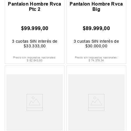
Pantalon Hombre Rvca
Pantalon Hombre Rvca
Ptc 2
Big
$
99
.
999
,
00
$
89
.
999
,
00
3
cuotas SIN interés de
3
cuotas SIN interés de
$
33
.
333
,
00
$
30
.
000
,
00
Precio sin impuestos nacionales:
Precio sin impuestos nacionales:
$
82
.
643
,
80
$
74
.
379
,
34