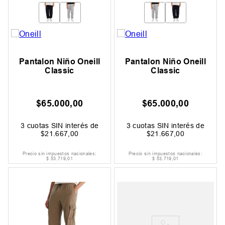
Pantalon Niño Oneill
Pantalon Niño Oneill
Classic
Classic
$
65
.
000
,
00
$
65
.
000
,
00
3
cuotas SIN interés de
3
cuotas SIN interés de
$
21
.
667
,
00
$
21
.
667
,
00
Precio sin impuestos nacionales:
Precio sin impuestos nacionales:
$
53
.
719
,
01
$
53
.
719
,
01