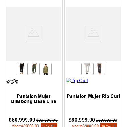
Pantalon Mujer
Pantalon Mujer Rip Curl
Billabong Base Line
$
80
.
999
,
00
$
80
.
999
,
00
$
89
.
999
,
00
$
89
.
999
,
00
Ahorrá
$
9000
,
00
Ahorrá
$
9000
,
00
10 %
OFF
10 %
OFF