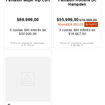
Pantalon Mujer Rip Curl
Pantalon Hombre Dc
Hampden
$
89
.
999
,
00
$
55
.
999
,
00
$
79
.
999
,
00
Ahorrá
$
24
.
000
,
00
30 %
OFF
3
cuotas SIN interés de
3
cuotas SIN interés de
$
30
.
000
,
00
$
18
.
667
,
00
Precio sin impuestos nacionales:
Precio sin impuestos nacionales:
$
74
.
379
,
34
$
46
.
280
,
17