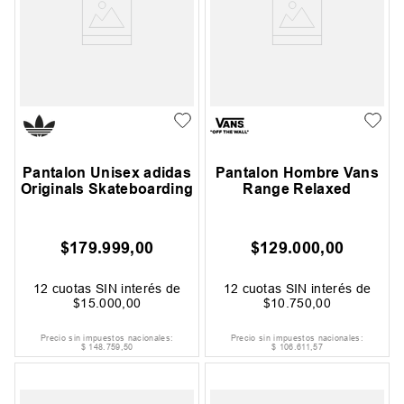
Pantalon Unisex adidas
Pantalon Hombre Vans
Originals Skateboarding
Range Relaxed
$
179
.
999
,
00
$
129
.
000
,
00
12
cuotas SIN interés de
12
cuotas SIN interés de
$
15
.
000
,
00
$
10
.
750
,
00
Precio sin impuestos nacionales:
Precio sin impuestos nacionales:
$
148
.
759
,
50
$
106
.
611
,
57