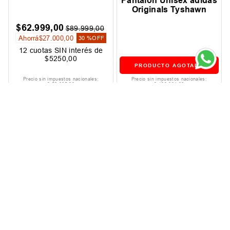
Pantalon Unisex adidas
Originals Tyshawn
$
62
.
999
,
00
$
89
.
999
,
00
Ahorrá
$
27
.
000
,
00
30 %
OFF
12
cuotas SIN interés de
$
5250
,
00
PRODUCTO AGOTADO
Precio sin impuestos nacionales:
Precio sin impuestos nacionales:
$
52
.
065
,
29
$
103
.
304
,
96
Has visto todos los
16
productos
Suscribite Al Newsletter
ENVIAR