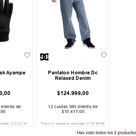
ak Ayampe
Pantalon Hombre Dc
Relaxed Denim
0
,
00
$
124
.
999
,
00
interés de
12
cuotas SIN interés de
,
00
$
10
.
417
,
00
ionales:
$
32
.
231
,
40
Precio sin impuestos nacionales:
$
103
.
304
,
96
Has visto todos los
2
producto