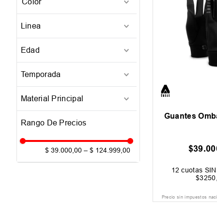
XL
(
1
)
Azul
(
1
)
28
(
1
)
Linea
Negro
(
1
)
30
(
1
)
Snow
(
1
)
32
(
1
)
Edad
34
(
1
)
Adulto
(
2
)
Temporada
36
(
1
)
26-Q1
(
1
)
Material Principal
26-Q2
(
1
)
Guantes Omb
Jeans
(
1
)
Poliester
(
1
)
$
39
.
00
$ 39.000,00
–
$ 124.999,00
12
cuotas SIN 
$
3250
Precio sin impuestos nac