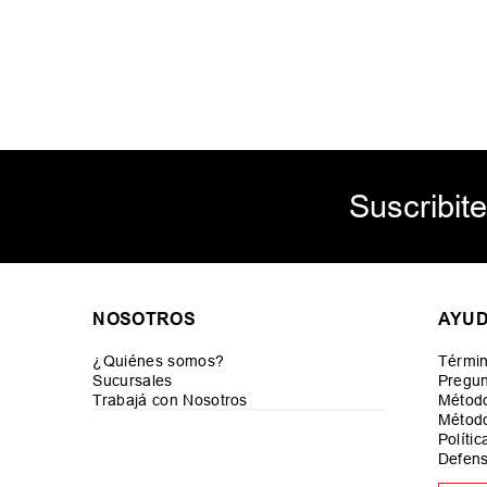
Suscribite
NOSOTROS
AYU
¿Quiénes somos?
Términ
Sucursales
Pregun
Trabajá con Nosotros
Métod
Método
Políti
Defens