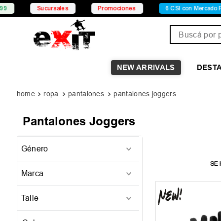
Sucursales
Promociones
6 CSI con Mercado Pag
Buscá por pro
NEW ARRIVALS
DEST
ropa
pantalones
pantalones joggers
Pantalones Joggers
Género
Hombre
(
2
)
Marca
Mujer
(
1
)
Ombak
(
1
)
Unisex
(
1
)
Talle
DC
(
1
)
M
(
1
)