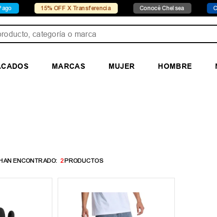
o
15% OFF X Transferencia
Conocé Chelsea
Cono
ducto, categoría o marca
ACADOS
MARCAS
MUJER
HOMBRE
2
PRODUCTOS