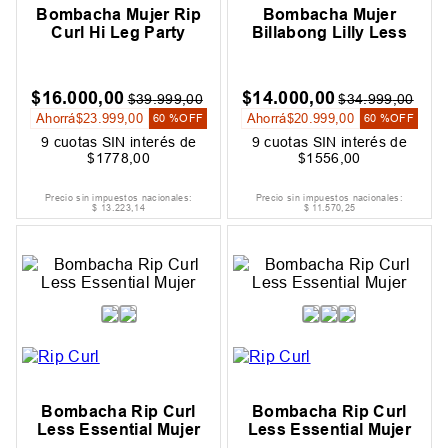
Bombacha Mujer Rip
Bombacha Mujer
Curl Hi Leg Party
Billabong Lilly Less
$
16
.
000
,
00
$
14
.
000
,
00
$
39
.
999
,
00
$
34
.
999
,
00
Ahorrá
$
23
.
999
,
00
Ahorrá
$
20
.
999
,
00
60 %
OFF
60 %
OFF
9
cuotas SIN interés de
9
cuotas SIN interés de
$
1778
,
00
$
1556
,
00
Precio sin impuestos nacionales:
Precio sin impuestos nacionales:
$
13
.
223
,
14
$
11
.
570
,
25
Bombacha Rip Curl
Bombacha Rip Curl
Less Essential Mujer
Less Essential Mujer