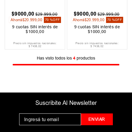
$
9000
,
00
$
9000
,
00
$
29
.
999
,
00
$
29
.
999
,
00
Ahorrá
$
20
.
999
,
00
Ahorrá
$
20
.
999
,
00
70 %
OFF
70 %
OFF
9
cuotas SIN interés de
9
cuotas SIN interés de
$
1000
,
00
$
1000
,
00
Precio sin impuestos nacionales:
Precio sin impuestos nacionales:
$
7438
,
02
$
7438
,
02
Has visto todos los
4
productos
Suscribite Al Newsletter
ENVIAR