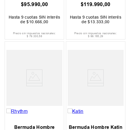
$
95
.
990
,
00
$
119
.
990
,
00
Hasta
9
cuotas SIN interés
Hasta
9
cuotas SIN interés
de
$
10
.
666
,
00
de
$
13
.
333
,
00
Precio sin impuestos nacionales:
Precio sin impuestos nacionales:
$
79
.
330
,
58
$
99
.
165
,
29
Bermuda Hombre
Bermuda Hombre Katin