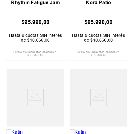
Rhythm Fatigue Jam
Kord Patio
$
95
.
990
,
00
$
95
.
990
,
00
Hasta
9
cuotas SIN interés
Hasta
9
cuotas SIN interés
de
$
10
.
666
,
00
de
$
10
.
666
,
00
Precio sin impuestos nacionales:
Precio sin impuestos nacionales:
$
79
.
330
,
58
$
79
.
330
,
58