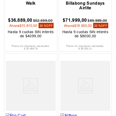
Walk
Billabong Sundays
Airlite
$
36
.
889
,
00
$
71
.
999
,
00
$
52
.
699
,
00
$
89
.
999
,
00
Ahorrá
$
15
.
810
,
00
Ahorrá
$
18
.
000
,
00
30 %
OFF
20 %
OFF
Hasta
9
cuotas SIN interés
Hasta
9
cuotas SIN interés
de
$
4099
,
00
de
$
8000
,
00
Precio sin impuestos nacionales:
Precio sin impuestos nacionales:
$
30
.
486
,
78
$
59
.
503
,
31