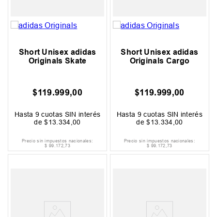
Short Unisex adidas
Short Unisex adidas
Originals Skate
Originals Cargo
$
119
.
999
,
00
$
119
.
999
,
00
Hasta
9
cuotas SIN interés
Hasta
9
cuotas SIN interés
de
$
13
.
334
,
00
de
$
13
.
334
,
00
Precio sin impuestos nacionales:
Precio sin impuestos nacionales:
$
99
.
172
,
73
$
99
.
172
,
73