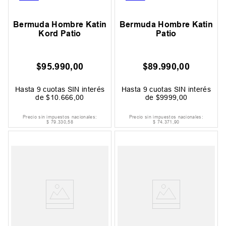
Bermuda Hombre Katin
Bermuda Hombre Katin
Kord Patio
Patio
$
95
.
990
,
00
$
89
.
990
,
00
Hasta
9
cuotas SIN interés
Hasta
9
cuotas SIN interés
de
$
10
.
666
,
00
de
$
9999
,
00
Precio sin impuestos nacionales:
Precio sin impuestos nacionales:
$
79
.
330
,
58
$
74
.
371
,
90