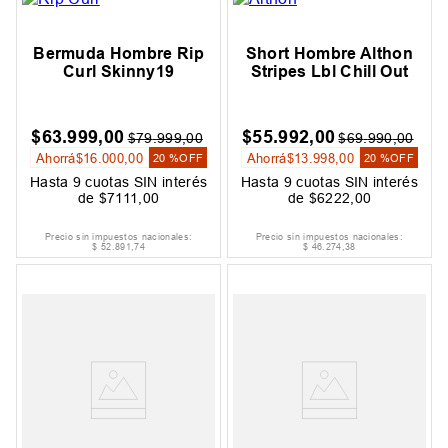
Bermuda Hombre Rip
Short Hombre Althon
Curl Skinny19
Stripes Lbl Chill Out
$
63
.
999
,
00
$
55
.
992
,
00
$
79
.
999
,
00
$
69
.
990
,
00
Ahorrá
$
16
.
000
,
00
Ahorrá
$
13
.
998
,
00
20 %
OFF
20 %
OFF
Hasta
9
cuotas SIN interés
Hasta
9
cuotas SIN interés
de
$
7111
,
00
de
$
6222
,
00
Precio sin impuestos nacionales:
Precio sin impuestos nacionales:
$
52
.
891
,
74
$
46
.
274
,
38