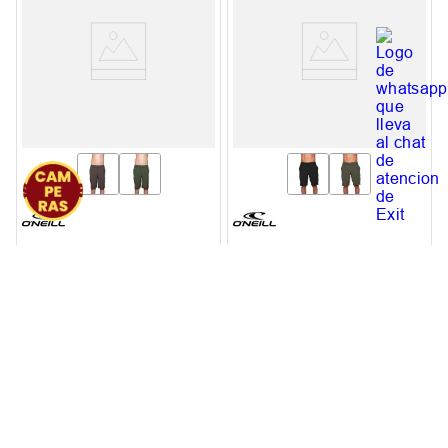
Bermuda Niño Oneill
Bermuda Hombre Oneill
Cargo
Cargo
$
34
.
400
,
00
$
48
.
000
,
00
$
43
.
000
,
00
$
60
.
000
,
00
Ahorrá
$
8600
,
00
Ahorrá
$
12
.
000
,
00
20 %
OFF
20 %
OFF
Hasta
9
cuotas SIN interés
Hasta
9
cuotas SIN interés
de
$
3823
,
00
de
$
5334
,
00