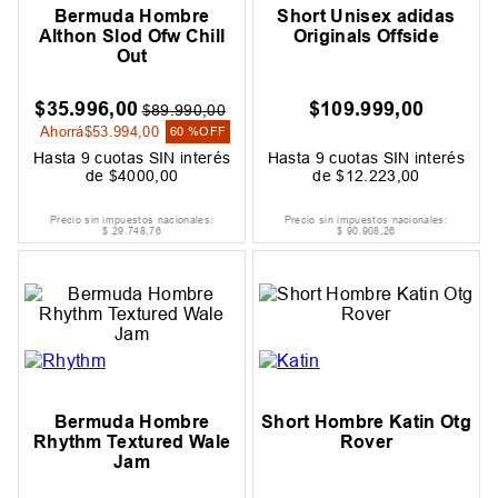
Bermuda Hombre
Short Unisex adidas
Althon Slod Ofw Chill
Originals Offside
Out
$
35
.
996
,
00
$
109
.
999
,
00
$
89
.
990
,
00
Ahorrá
$
53
.
994
,
00
60 %
OFF
Hasta
9
cuotas SIN interés
Hasta
9
cuotas SIN interés
de
$
4000
,
00
de
$
12
.
223
,
00
Precio sin impuestos nacionales:
Precio sin impuestos nacionales:
$
29
.
748
,
76
$
90
.
908
,
26
Bermuda Hombre
Short Hombre Katin Otg
Rhythm Textured Wale
Rover
Jam