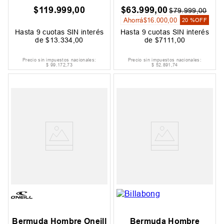
$
119
.
999
,
00
$
63
.
999
,
00
$
79
.
999
,
00
Ahorrá
$
16
.
000
,
00
20 %
OFF
Hasta
9
cuotas SIN interés
Hasta
9
cuotas SIN interés
de
$
13
.
334
,
00
de
$
7111
,
00
Precio sin impuestos nacionales:
Precio sin impuestos nacionales:
$
99
.
172
,
73
$
52
.
891
,
74
Bermuda Hombre Oneill
Bermuda Hombre