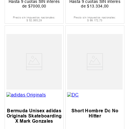
Hasta
9
cuotas SIN interés
Hasta
9
cuotas SIN interés
de
$
7000
,
00
de
$
13
.
334
,
00
Precio sin impuestos nacionales:
Precio sin impuestos nacionales:
$
52
.
065
,
29
$
99
.
172
,
73
Bermuda Unisex adidas
Short Hombre Dc No
Originals Skateboarding
Hitter
X Mark Gonzales