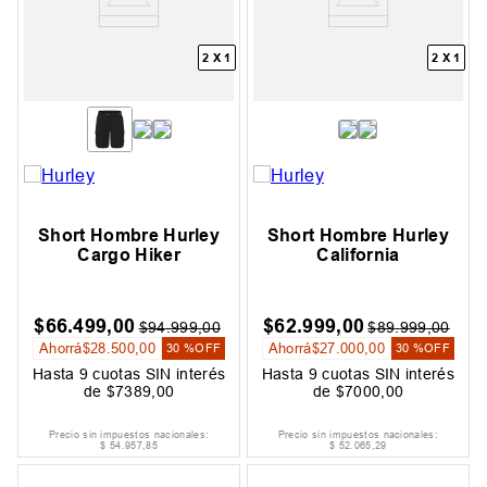
2 X 1
2 X 1
Short Hombre Hurley
Short Hombre Hurley
Cargo Hiker
California
$
66
.
499
,
00
$
62
.
999
,
00
$
94
.
999
,
00
$
89
.
999
,
00
Ahorrá
$
28
.
500
,
00
Ahorrá
$
27
.
000
,
00
30 %
OFF
30 %
OFF
Hasta
9
cuotas SIN interés
Hasta
9
cuotas SIN interés
de
$
7389
,
00
de
$
7000
,
00
Precio sin impuestos nacionales:
Precio sin impuestos nacionales:
$
54
.
957
,
85
$
52
.
065
,
29