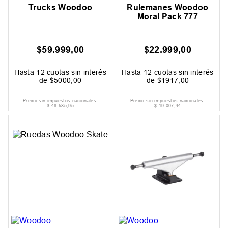
Trucks Woodoo
Rulemanes Woodoo
Moral Pack 777
$
59
.
999
,
00
$
22
.
999
,
00
Hasta
12
cuotas sin interés
Hasta
12
cuotas sin interés
de
$
5000
,
00
de
$
1917
,
00
Precio sin impuestos nacionales:
Precio sin impuestos nacionales:
$
49
.
585
,
95
$
19
.
007
,
44