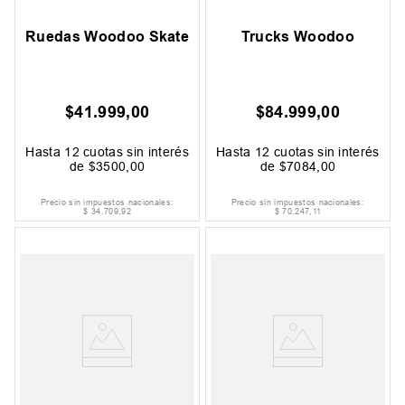
Ruedas Woodoo Skate
Trucks Woodoo
$
41
.
999
,
00
$
84
.
999
,
00
Hasta
12
cuotas sin interés
Hasta
12
cuotas sin interés
de
$
3500
,
00
de
$
7084
,
00
Precio sin impuestos nacionales:
Precio sin impuestos nacionales:
$
34
.
709
,
92
$
70
.
247
,
11