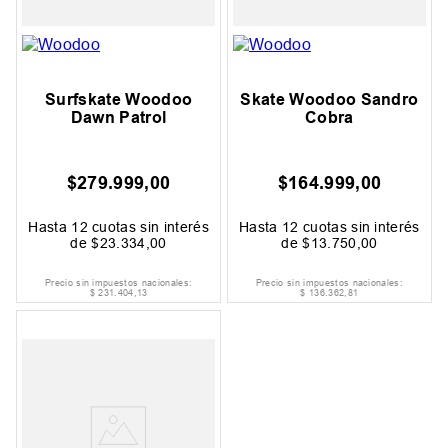
Surfskate Woodoo
Skate Woodoo Sandro
Dawn Patrol
Cobra
$
279
.
999
,
00
$
164
.
999
,
00
Hasta
12
cuotas sin interés
Hasta
12
cuotas sin interés
de
$
23
.
334
,
00
de
$
13
.
750
,
00
Precio sin impuestos nacionales:
Precio sin impuestos nacionales:
$
231
.
404
,
13
$
136
.
362
,
81