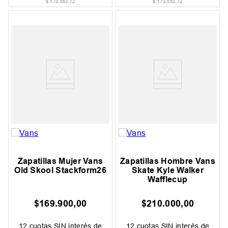
$
173
.
553
,
72
$
173
.
553
,
72
Zapatillas Mujer Vans
Zapatillas Hombre Vans
Old Skool Stackform26
Skate Kyle Walker
Wafflecup
$
169
.
900
,
00
$
210
.
000
,
00
12
cuotas SIN interés de
12
cuotas SIN interés de