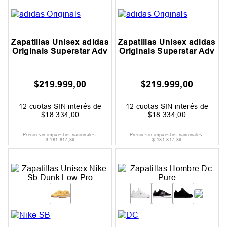
Zapatillas Unisex adidas
Zapatillas Unisex adidas
Originals Superstar Adv
Originals Superstar Adv
$
219
.
999
,
00
$
219
.
999
,
00
12
cuotas SIN interés de
12
cuotas SIN interés de
$
18
.
334
,
00
$
18
.
334
,
00
Precio sin impuestos nacionales:
Precio sin impuestos nacionales:
$
181
.
817
,
36
$
181
.
817
,
36