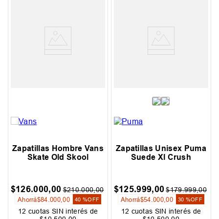
Zapatillas Hombre Vans
Zapatillas Unisex Puma
Skate Old Skool
Suede Xl Crush
$
126
.
000
,
00
$
125
.
999
,
00
$
210
.
000
,
00
$
179
.
999
,
00
Ahorrá
$
84
.
000
,
00
Ahorrá
$
54
.
000
,
00
40 %
OFF
30 %
OFF
12
cuotas SIN interés de
12
cuotas SIN interés de
$
10
.
500
,
00
$
10
.
500
,
00