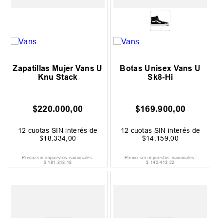
Zapatillas Mujer Vans U
Botas Unisex Vans U
Knu Stack
Sk8-Hi
$
220
.
000
,
00
$
169
.
900
,
00
12
cuotas SIN interés de
12
cuotas SIN interés de
$
18
.
334
,
00
$
14
.
159
,
00
Precio sin impuestos nacionales:
Precio sin impuestos nacionales:
$
181
.
818
,
18
$
140
.
413
,
22