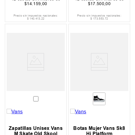
$
14
.
159
,
00
$
17
.
500
,
00
Precio sin impuestos nacionales:
Precio sin impuestos nacionales:
$
140
.
413
,
22
$
173
.
553
,
72
Zapatillas Unisex Vans
Botas Mujer Vans Sk8
M Skate Old Skool
Hi Platform