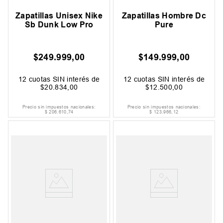
Zapatillas Unisex Nike
Zapatillas Hombre Dc
Sb Dunk Low Pro
Pure
$
249
.
999
,
00
$
149
.
999
,
00
12
cuotas SIN interés de
12
cuotas SIN interés de
$
20
.
834
,
00
$
12
.
500
,
00
Precio sin impuestos nacionales:
Precio sin impuestos nacionales:
$
206
.
610
,
74
$
123
.
966
,
12