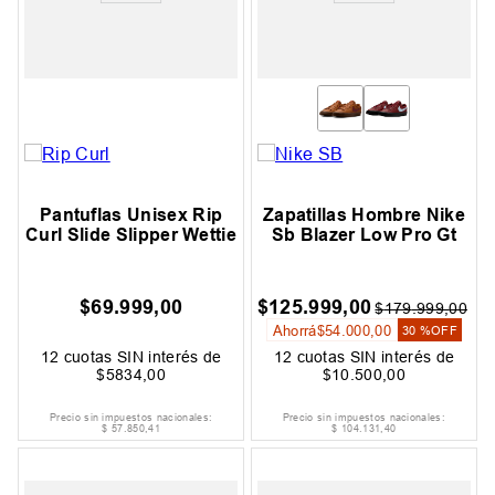
Pantuflas Unisex Rip
Zapatillas Hombre Nike
Curl Slide Slipper Wettie
Sb Blazer Low Pro Gt
$
69
.
999
,
00
$
125
.
999
,
00
$
179
.
999
,
00
Ahorrá
$
54
.
000
,
00
30 %
OFF
12
cuotas SIN interés de
12
cuotas SIN interés de
$
5834
,
00
$
10
.
500
,
00
Precio sin impuestos nacionales:
Precio sin impuestos nacionales:
$
57
.
850
,
41
$
104
.
131
,
40