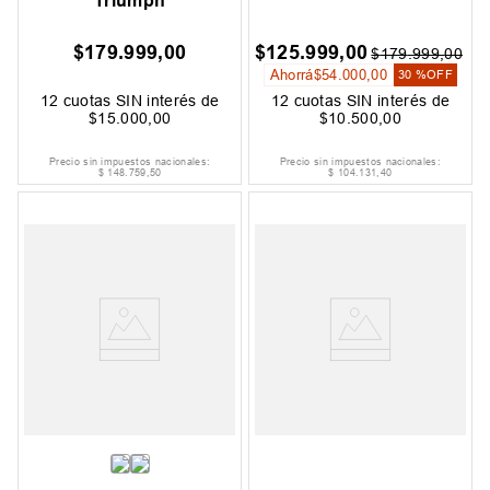
Triumph
$
179
.
999
,
00
$
125
.
999
,
00
$
179
.
999
,
00
Ahorrá
$
54
.
000
,
00
30 %
OFF
12
cuotas SIN interés de
12
cuotas SIN interés de
$
15
.
000
,
00
$
10
.
500
,
00
Precio sin impuestos nacionales:
Precio sin impuestos nacionales:
$
148
.
759
,
50
$
104
.
131
,
40