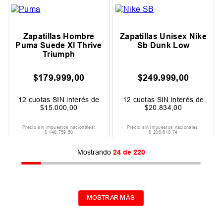
Zapatillas Hombre
Zapatillas Unisex Nike
Puma Suede Xl Thrive
Sb Dunk Low
Triumph
$
179
.
999
,
00
$
249
.
999
,
00
12
cuotas SIN interés de
12
cuotas SIN interés de
$
15
.
000
,
00
$
20
.
834
,
00
Precio sin impuestos nacionales:
Precio sin impuestos nacionales:
$
148
.
759
,
50
$
206
.
610
,
74
Mostrando
24 de 220
MOSTRAR MÁS