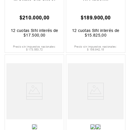
$
210
.
000
,
00
$
189
.
900
,
00
12
cuotas SIN interés de
12
cuotas SIN interés de
$
17
.
500
,
00
$
15
.
825
,
00
Precio sin impuestos nacionales:
Precio sin impuestos nacionales:
$
173
.
553
,
72
$
156
.
942
,
15