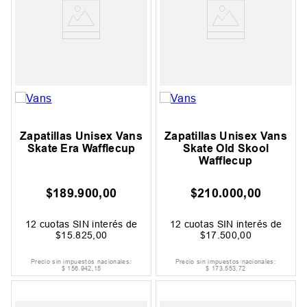
Zapatillas Unisex Vans
Zapatillas Unisex Vans
Skate Era Wafflecup
Skate Old Skool
Wafflecup
$
189
.
900
,
00
$
210
.
000
,
00
12
cuotas SIN interés de
12
cuotas SIN interés de
$
15
.
825
,
00
$
17
.
500
,
00
Precio sin impuestos nacionales:
Precio sin impuestos nacionales:
$
156
.
942
,
15
$
173
.
553
,
72