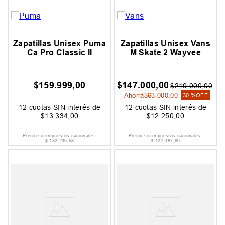
Zapatillas Unisex Puma
Zapatillas Unisex Vans
Ca Pro Classic II
M Skate 2 Wayvee
$
159
.
999
,
00
$
147
.
000
,
00
$
210
.
000
,
00
Ahorrá
$
63
.
000
,
00
30 %
OFF
12
cuotas SIN interés de
12
cuotas SIN interés de
$
13
.
334
,
00
$
12
.
250
,
00
Precio sin impuestos nacionales:
Precio sin impuestos nacionales:
$
132
.
230
,
58
$
121
.
487
,
60