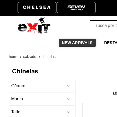
ENVÍO GRATIS A PARTIR D
$149.999
Buscá por pro
NEW ARRIVALS
DEST
calzado
chinelas
Chinelas
Género
Mujer
(
1
)
Marca
Vans
(
1
)
Talle