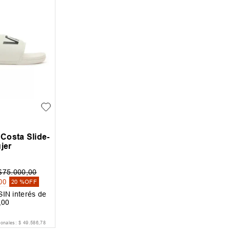
Costa Slide-
jer
$
75
.
000
,
00
00
20 %
OFF
IN interés de
,
00
ionales:
$
49
.
586
,
78