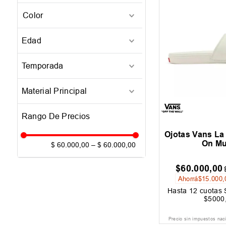
35
(
1
)
39
(
1
)
Blanco
(
1
)
Edad
Adulto
(
1
)
Temporada
25-Q4
(
1
)
Material Principal
Goma
(
1
)
Ojotas Vans La 
On Mu
$ 60.000,00
–
$ 60.000,00
$
60
.
000
,
00
Ahorrá
$
15
.
000
,
Hasta
12
cuotas S
$
5000
Precio sin impuestos nac