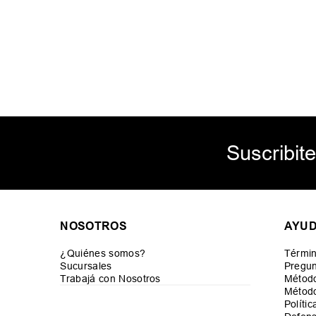
Suscribite
NOSOTROS
AYU
¿Quiénes somos?
Términ
Sucursales
Pregun
Trabajá con Nosotros
Métod
Método
Políti