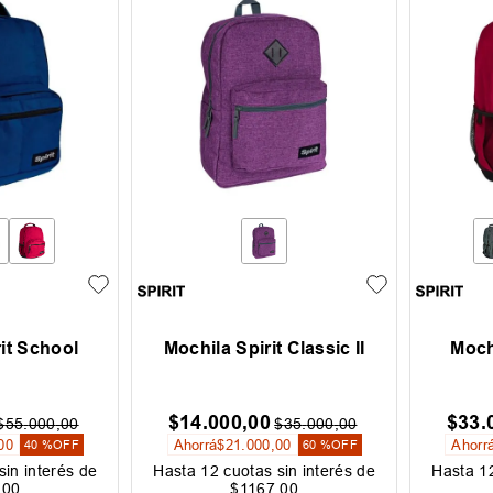
it School
Mochila Spirit Classic II
Moch
$
14
.
000
,
00
$
33
.
$
55
.
000
,
00
$
35
.
000
,
00
00
Ahorrá
$
21
.
000
,
00
Ahorr
40 %
OFF
60 %
OFF
sin interés de
Hasta
12
cuotas sin interés de
Hasta
1
,
00
$
1167
,
00