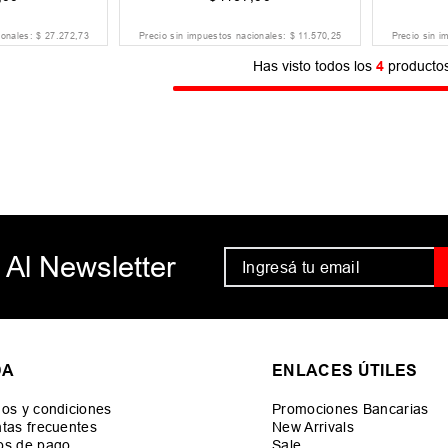
ionales:
$
27
.
272
,
73
Precio sin impuestos nacionales:
$
11
.
570
,
25
Precio sin i
Has visto todos los
4
producto
 Al Newsletter
DA
ENLACES ÚTILES
os y condiciones
Promociones Bancarias
tas frecuentes
New Arrivals
os de pago
Sale