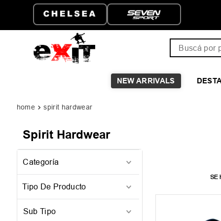
ENVÍO GRATIS A PARTIR D
$149.999
Buscá por pro
NEW ARRIVALS
DEST
spirit hardwear
Spirit Hardwear
Accesorios
(
4
)
Bolsos y Mochilas
(
4
)