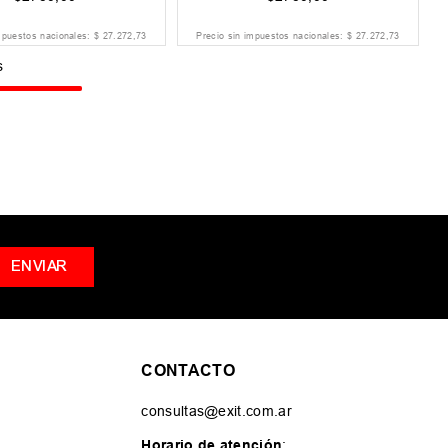
mpuestos nacionales:
$
27
.
272
,
73
Precio sin impuestos nacionales:
$
27
.
272
,
73
s
ENVIAR
CONTACTO
consultas@exit.com.ar
Horario de atención
: