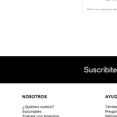
Precio sin impuestos nac
Suscribite
NOSOTROS
AYU
¿Quiénes somos?
Términ
Sucursales
Pregun
Trabajá con Nosotros
Métod