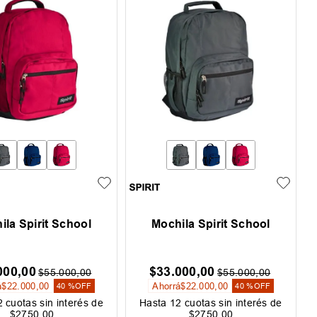
ila Spirit School
Mochila Spirit School
000
,
00
$
33
.
000
,
00
$
55
.
000
,
00
$
55
.
000
,
00
á
$
22
.
000
,
00
Ahorrá
$
22
.
000
,
00
40 %
OFF
40 %
OFF
2
cuotas sin interés de
Hasta
12
cuotas sin interés de
$
2750
,
00
$
2750
,
00