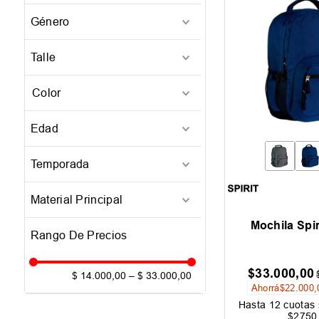
Mochilas
(
4
)
Género
Hombre
(
4
)
Talle
Mujer
(
4
)
UNI
(
4
)
Unisex
(
4
)
Azul
(
1
)
Edad
Gris
(
1
)
Adulto
(
4
)
Rojo
(
1
)
Temporada
Violeta
(
1
)
24-Q1
(
3
)
Material Principal
25-Q1
(
1
)
Mochila Spir
Poliester
(
4
)
$
33
.
000
,
00
$ 14.000,00
–
$ 33.000,00
Ahorrá
$
22
.
000
,
Hasta
12
cuotas 
$
2750